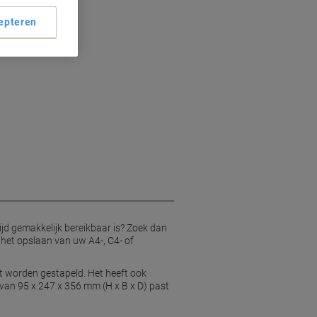
d
epteren
jd gemakkelijk bereikbaar is? Zoek dan
 het opslaan van uw A4-, C4- of
st worden gestapeld. Het heeft ook
van 95 x 247 x 356 mm (H x B x D) past