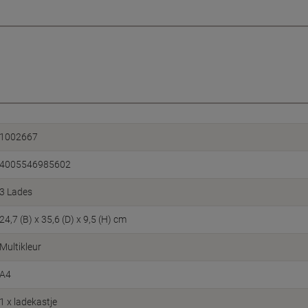
1002667
4005546985602
3 Lades
24,7 (B) x 35,6 (D) x 9,5 (H) cm
Multikleur
A4
1 x ladekastje