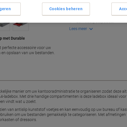
Compact en ruimtebesparen
geren
Cookies beheren
Acc
Drie handige laden
Geschikt voor A4-formaat
Eenvoudig stapelbaar
Lees meer
op met Durable
t perfecte accessoire voor uw
n en opslaan van uw bestanden.
kelijke manier om uw kantooradministratie te organiseren zodat deze alti
A4-ladebox. Met drie handige compartimenten is deze ladebox ideaal voor
n vindt wat u zoekt.
rzien van antislip kunststof voetjes en kan eenvoudig op uw bureau of ka
gebruiken om uw bestanden gemakkelijk te categoriseren. Met afmetingen 
orkasten of dressoirs.