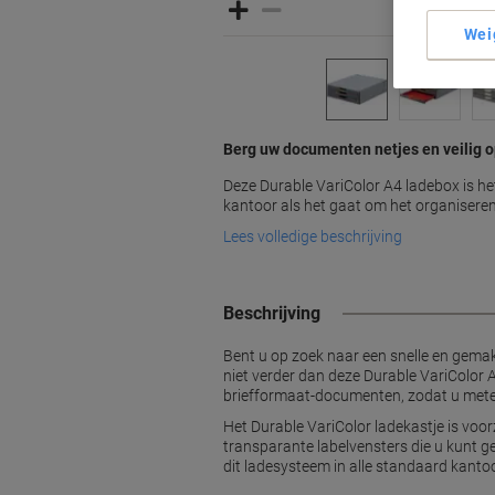
Wei
Berg uw documenten netjes en veilig 
Deze Durable VariColor A4 ladebox is he
kantoor als het gaat om het organisere
Lees volledige beschrijving
Beschrijving
Bent u op zoek naar een snelle en gemak
niet verder dan deze Durable VariColor 
briefformaat-documenten, zodat u metee
Het Durable VariColor ladekastje is voo
transparante labelvensters die u kunt 
dit ladesysteem in alle standaard kanto