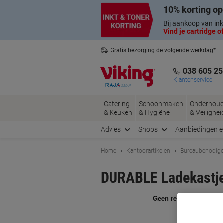
Meteen
Meteen
10% korting op
naar
naar
inhoud
navigatie
Bij aankoop van ink
Vind je cartridge of
Gratis bezorging de volgende werkdag*
Belgische klantenservice
038 605 25
Klantenservice
Catering
Schoonmaken
Onderhou
& Keuken
& Hygiëne
& Veilighei
Advies
Shops
Aanbiedingen 
Home
Kantoorartikelen
Bureaubenodig
DURABLE Ladekastje 
Me