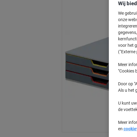
Wij bie
We gebrui
onze webs
integreren
gegevens, 
kernfunct
voor het 
(“Externe 
Meer infor
"Cookies b
Door op "A
Als u het 
U kunt uw
de voette
Meer info
en
cookie