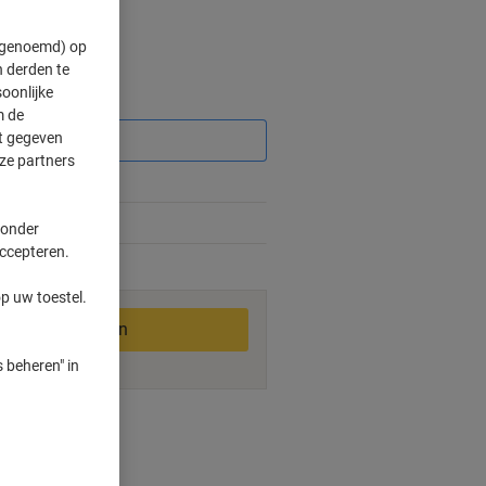
" genoemd) op
 derden te
oonlijke
Korting
m de
ft gegeven
ze partners
%
 onder
accepteren.
1-2 werkdagen
p uw toestel.
In winkelwagen
 beheren" in
ngswijzen