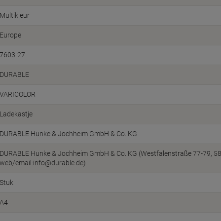
Multikleur
Europe
7603-27
DURABLE
VARICOLOR
Ladekastje
DURABLE Hunke & Jochheim GmbH & Co. KG
DURABLE Hunke & Jochheim GmbH & Co. KG (Westfalenstraße 77-79, 5863
web/email:info@durable.de)
Stuk
A4