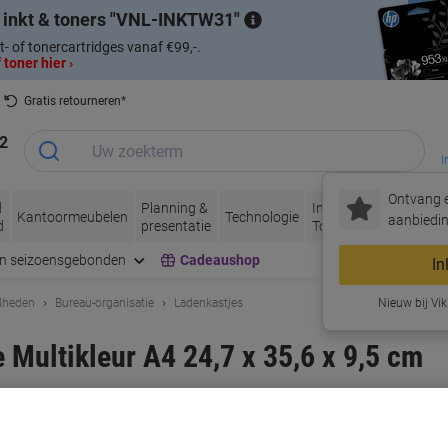
 inkt & toners
VNL-INKTW31
t- of tonercartridges vanaf €99,-.
 toner hier ›
Gratis retourneren*
2
I
Ontvang e
d
Planning &
Inkt &
Papier, Envel
Kantoormeubelen
Technologie
aanbiedin
d
presentatie
Toner
& Verpakken
en seizoensgebonden
Cadeaushop
In
dheden
Bureau-organisatie
Ladenkastjes
Nieuw bij Vik
Multikleur A4 24,7 x 35,6 x 9,5 cm
rk:
DURABLE
Productnr.:
1002667
Koop Meer,
Bespaar Meer