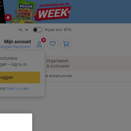
Close
NL
Prijzen excl. BTW.
Mijn account
nloggen/Registreren
xclusieve
oppen
Organiseren
Kantoorartikelen
gen – log nu in.
& Archiveren
Snel bestellen met artikelnummer
loggen
ing?
Meld u nu aan