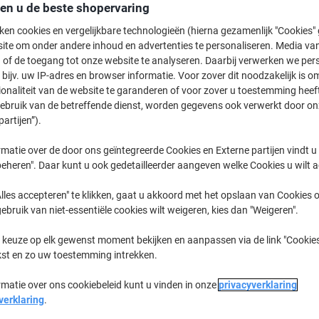
41,49 €
Stuk
den u de beste shopervaring
Vanaf 3 Stuks
50,20 € Incl. btw
ken cookies en vergelijkbare technologieën (hierna gezamenlijk "Cookies
ite om onder andere inhoud en advertenties te personaliseren. Media van
 of de toegang tot onze website te analyseren. Daarbij verwerken we pers
Aantal
Excl. btw
bijv. uw IP-adres en browser informatie. Voor zover dit noodzakelijk is o
ionaliteit van de website te garanderen of voor zover u toestemming hee
Stuk
1
51,49 €
gebruik van de betreffende dienst, worden gegevens ook verwerkt door on
Stuk
2
46,49 €
-9%
partijen”).
Stuks
3+
41,49 €
-19
matie over de door ons geïntegreerde Cookies en Externe partijen vindt u
eheren". Daar kunt u ook gedetailleerder aangeven welke Cookies u wilt 
Momenteel op voorraad
Levertijd 
lles accepteren" te klikken, gaat u akkoord met het opslaan van Cookies o
Aantal
gebruik van niet-essentiële cookies wilt weigeren, kies dan "Weigeren".
Aan een lijst toevoegen
 keuze op elk gewenst moment bekijken en aanpassen via de link "Cookies
kst en zo uw toestemming intrekken.
Leveringsinformatie
Betali
rmatie over ons cookiebeleid kunt u vinden in onze
privacyverklaring
verklaring
.
Belangrijkste specificaties