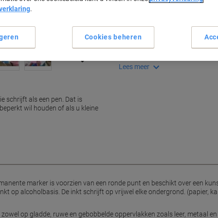
verklaring
.
Belangrijkste specificaties
Permanente marker met fijne
Schrijft op bijna elke onderg
geren
Cookies beheren
Acc
Sneldrogende, wis- en waterv
Navulbaar voor langdurig ge
Lees meer
 schrijft als een pen. Dat is
beperkt wil houden of als u kleine
nente marker is voorzien van een ronde punt en beschikt over een kuns
t op alcoholbasis. De inkt schrijft op vrijwel elke ondergrond. (papier, ka
zowel op gladde, ruwe en gebobbelde oppervlakken zoals leer, metaal en 