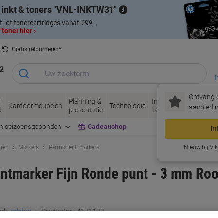
 inkt & toners
VNL-INKTW31
t- of tonercartridges vanaf €99,-.
 toner hier ›
Gratis retourneren*
2
I
Ontvang e
d
Planning &
Inkt &
Papier, Envel
Kantoormeubelen
Technologie
aanbiedin
d
presentatie
Toner
& Verpakken
en seizoensgebonden
Cadeaushop
In
enen
Markers
Permanent markers
Nieuw bij Vik
ntmarker Fijn Ronde punt - 3 mm Roo
rk:
edding
Productnr.:
4171122