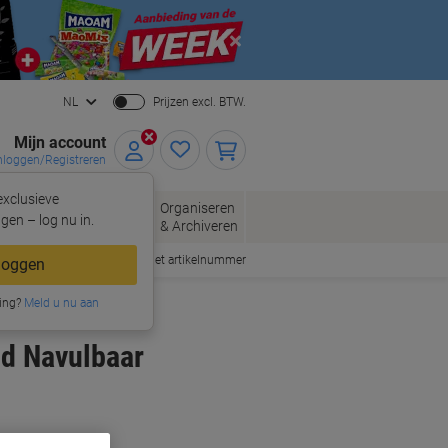
Close
NL
Prijzen excl. BTW.
Mijn account
nloggen/Registreren
xclusieve
oppen
Organiseren
Kantoorartikelen
gen – log nu in.
& Archiveren
Snel bestellen met artikelnummer
loggen
ing?
Meld u nu aan
d Navulbaar