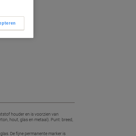
 punt
rond
epteren
aste inkt
bruik
tstof houder en is voorzien van
rton, hout, glas en metaal). Punt: breed,
glas. De fijne permanente marker is