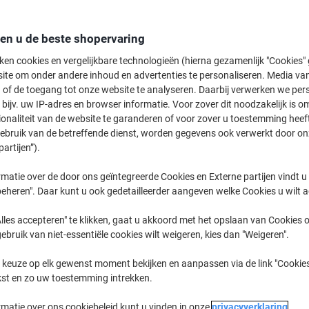
Koop Meer,
Bespaar Meer
2,59 €
Stuk
den u de beste shopervaring
Vanaf 20 Stuks
3,13 € Incl. btw
ken cookies en vergelijkbare technologieën (hierna gezamenlijk "Cookies
ite om onder andere inhoud en advertenties te personaliseren. Media van
 of de toegang tot onze website te analyseren. Daarbij verwerken we pers
Aantal
Excl. btw
bijv. uw IP-adres en browser informatie. Voor zover dit noodzakelijk is o
Stuks
1-9
2,89 €
ionaliteit van de website te garanderen of voor zover u toestemming hee
gebruik van de betreffende dienst, worden gegevens ook verwerkt door on
Stuks
10-19
2,79 €
-3%
partijen”).
Stuks
20+
2,59 €
-10%
matie over de door ons geïntegreerde Cookies en Externe partijen vindt u
eheren". Daar kunt u ook gedetailleerder aangeven welke Cookies u wilt 
Momenteel op voorraad
Levertijd 
lles accepteren" te klikken, gaat u akkoord met het opslaan van Cookies o
Aantal
gebruik van niet-essentiële cookies wilt weigeren, kies dan "Weigeren".
Aan een lijst toevoegen
 keuze op elk gewenst moment bekijken en aanpassen via de link "Cookies
kst en zo uw toestemming intrekken.
Leveringsinformatie
Betali
rmatie over ons cookiebeleid kunt u vinden in onze
privacyverklaring