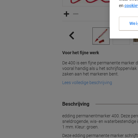
en
cookie
Wei
Voor het fijne werk
De 400 is een fijne permanente marker die
vooral handig als u het schrijfoppervlak 
zaken aan het markeren bent.
Lees volledige beschrijving
Beschrijving
edding permanentmarker 400. Deze perma
sneldrogende, wis- en waterbestendige ink
1 mm. Kleur: groen.
Deze edding permanente marker schrijft 