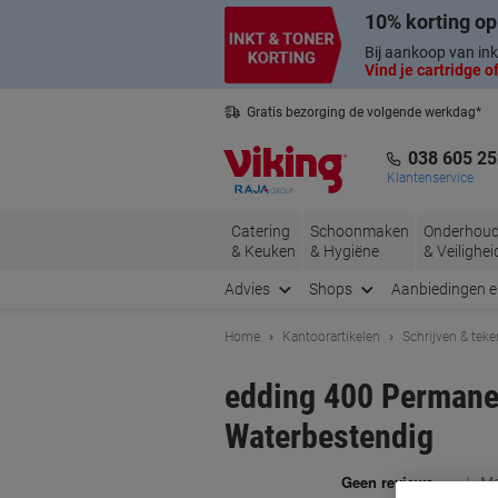
Meteen
Meteen
10% korting op
naar
naar
inhoud
navigatie
Bij aankoop van ink
Vind je cartridge of
Gratis bezorging de volgende werkdag*
Belgische klantenservice
038 605 25
Klantenservice
Catering
Schoonmaken
Onderhou
& Keuken
& Hygiëne
& Veilighei
Advies
Shops
Aanbiedingen 
Home
Kantoorartikelen
Schrijven & tek
edding 400 Permane
Waterbestendig
Me