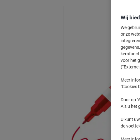
Wij bie
We gebrui
onze webs
integreren
gegevens, 
kernfunct
voor het 
(“Externe 
Meer infor
"Cookies b
Door op "A
Als u het 
U kunt uw
de voette
Meer info