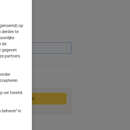
" genoemd) op
 derden te
Korting
oonlijke
m de
ft gegeven
ze partners
 onder
accepteren.
2-3 werkdagen
p uw toestel.
In winkelwagen
 beheren" in
ngswijzen