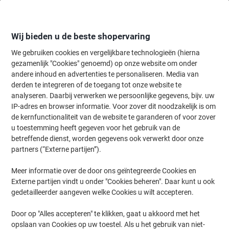
Meteen
Meteen
naar
naar
inhoud
navigatie
Wij bieden u de beste shopervaring
We gebruiken cookies en vergelijkbare technologieën (hierna
gezamenlijk "Cookies" genoemd) op onze website om onder
Home
andere inhoud en advertenties te personaliseren. Media van
Organiseren & Archiveren
Mappen & ordners
Ordners & ringband
derden te integreren of de toegang tot onze website te
ELBA Smart Pro+ Breed Ordner A4 80 mm Oranje 2
analyseren. Daarbij verwerken we persoonlijke gegevens, bijv. uw
Ringen Kunststof
IP-adres en browser informatie. Voor zover dit noodzakelijk is om
de kernfunctionaliteit van de website te garanderen of voor zover
u toestemming heeft gegeven voor het gebruik van de
Merk:
ELBA
Productnr.:
7084507
betreffende dienst, worden gegevens ook verwerkt door onze
partners (“Externe partijen”).
Meer informatie over de door ons geïntegreerde Cookies en
Externe partijen vindt u onder "Cookies beheren". Daar kunt u ook
gedetailleerder aangeven welke Cookies u wilt accepteren.
Door op "Alles accepteren" te klikken, gaat u akkoord met het
opslaan van Cookies op uw toestel. Als u het gebruik van niet-