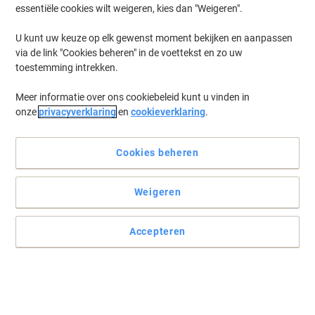
essentiële cookies wilt weigeren, kies dan "Weigeren".
U kunt uw keuze op elk gewenst moment bekijken en aanpassen
via de link "Cookies beheren" in de voettekst en zo uw
toestemming intrekken.
Meer informatie over ons cookiebeleid kunt u vinden in
onze
privacyverklaring
en
cookieverklaring
.
Cookies beheren
Weigeren
Accepteren
Organiseer en bescherm uw documenten met Elba
Maak archiveren en organiseren een kerntaak binnen uw
kantooromgeving met een Elba Smart Pro + order.
Lees volledige beschrijving