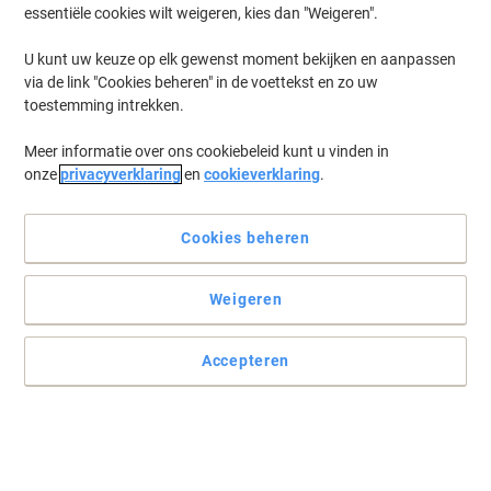
essentiële cookies wilt weigeren, kies dan "Weigeren".
U kunt uw keuze op elk gewenst moment bekijken en aanpassen
via de link "Cookies beheren" in de voettekst en zo uw
toestemming intrekken.
Meer informatie over ons cookiebeleid kunt u vinden in
onze
privacyverklaring
en
cookieverklaring
.
Cookies beheren
Weigeren
Accepteren
Organiseer en bescherm uw documenten met Elba
Maak archiveren en organiseren tot een kerntaak binnen uw
kantooromgeving met een Elba order.
Lees volledige beschrijving