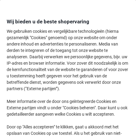
Meteen
Meteen
naar
naar
inhoud
navigatie
Wij bieden u de beste shopervaring
We gebruiken cookies en vergelijkbare technologieën (hierna
gezamenlijk "Cookies" genoemd) op onze website om onder
Home
andere inhoud en advertenties te personaliseren. Media van
Organiseren & Archiveren
Mappen & ordners
Ordners & ringband
derden te integreren of de toegang tot onze website te
ELBA Smart Pro+ Breed Ordner A4 70 mm Paars 2
analyseren. Daarbij verwerken we persoonlijke gegevens, bijv. uw
Ringen Kunststof Glad Staand
IP-adres en browser informatie. Voor zover dit noodzakelijk is om
de kernfunctionaliteit van de website te garanderen of voor zover
u toestemming heeft gegeven voor het gebruik van de
Merk:
ELBA
Productnr.:
1016086
betreffende dienst, worden gegevens ook verwerkt door onze
partners (“Externe partijen”).
Meer informatie over de door ons geïntegreerde Cookies en
Externe partijen vindt u onder "Cookies beheren". Daar kunt u ook
gedetailleerder aangeven welke Cookies u wilt accepteren.
Door op "Alles accepteren" te klikken, gaat u akkoord met het
opslaan van Cookies op uw toestel. Als u het gebruik van niet-