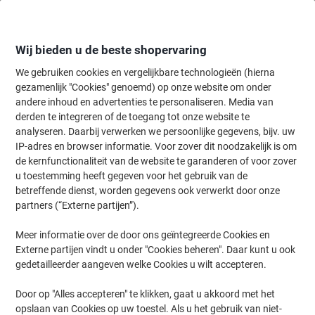
Meteen
Meteen
naar
naar
inhoud
navigatie
Wij bieden u de beste shopervaring
We gebruiken cookies en vergelijkbare technologieën (hierna
gezamenlijk "Cookies" genoemd) op onze website om onder
Home
andere inhoud en advertenties te personaliseren. Media van
Papier, Enveloppen & Verpakken
Verpakken & verzenden
Envelop
derden te integreren of de toegang tot onze website te
Elco Classic Enveloppen Zonder Venster C6 162 (B) x
analyseren. Daarbij verwerken we persoonlijke gegevens, bijv. uw
114 (H) mm Kleefstrip Wit 100 g/m² 500 Stuks
IP-adres en browser informatie. Voor zover dit noodzakelijk is om
de kernfunctionaliteit van de website te garanderen of voor zover
u toestemming heeft gegeven voor het gebruik van de
Merk:
Elco
Productnr.:
3912723
betreffende dienst, worden gegevens ook verwerkt door onze
partners (“Externe partijen”).
Meer informatie over de door ons geïntegreerde Cookies en
Duurzaam
Externe partijen vindt u onder "Cookies beheren". Daar kunt u ook
gedetailleerder aangeven welke Cookies u wilt accepteren.
Door op "Alles accepteren" te klikken, gaat u akkoord met het
opslaan van Cookies op uw toestel. Als u het gebruik van niet-