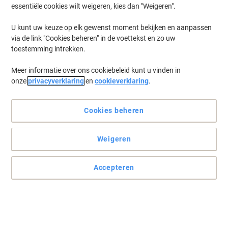
essentiële cookies wilt weigeren, kies dan "Weigeren".
U kunt uw keuze op elk gewenst moment bekijken en aanpassen
via de link "Cookies beheren" in de voettekst en zo uw
toestemming intrekken.
Meer informatie over ons cookiebeleid kunt u vinden in
onze
privacyverklaring
en
cookieverklaring
.
Cookies beheren
Weigeren
Accepteren
Hoogwaardige kwaliteit met een blanco design
Sterk, wit en gemakkelijk te dichten. Wat wilt u nog meer van een
envelop?
Lees volledige beschrijving