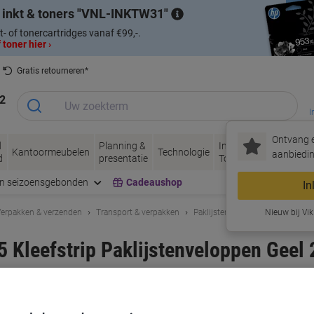
 inkt & toners
VNL-INKTW31
t- of tonercartridges vanaf €99,-.
 toner hier ›
Gratis retourneren*
2
I
Ontvang e
d
Planning &
Inkt &
Papier, Envel
Kantoormeubelen
Technologie
aanbiedin
d
presentatie
Toner
& Verpakken
en seizoensgebonden
Cadeaushop
In
erpakken & verzenden
Transport & verpakken
Paklijstenveloppen
Nieuw bij Vik
5 Kleefstrip Paklijstenveloppen Geel 
rk:
Elco
Productnr.:
3227166