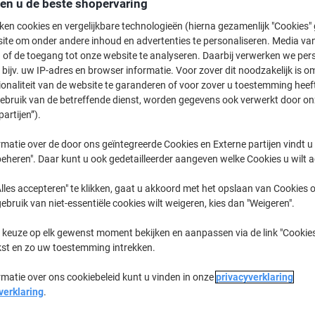
den u de beste shopervaring
Slechts
ken cookies en vergelijkbare technologieën (hierna gezamenlijk "Cookies
55,99 €
Pak
ite om onder andere inhoud en advertenties te personaliseren. Media van
67,75 € Incl. btw
 of de toegang tot onze website te analyseren. Daarbij verwerken we pers
bijv. uw IP-adres en browser informatie. Voor zover dit noodzakelijk is o
Momenteel op voorraad
Levertijd 
ionaliteit van de website te garanderen of voor zover u toestemming hee
gebruik van de betreffende dienst, worden gegevens ook verwerkt door on
Aantal
partijen”).
Aan een lijst toevoegen
matie over de door ons geïntegreerde Cookies en Externe partijen vindt u
eheren". Daar kunt u ook gedetailleerder aangeven welke Cookies u wilt 
Leveringsinformatie
Betali
lles accepteren" te klikken, gaat u akkoord met het opslaan van Cookies o
gebruik van niet-essentiële cookies wilt weigeren, kies dan "Weigeren".
 keuze op elk gewenst moment bekijken en aanpassen via de link "Cookies
kst en zo uw toestemming intrekken.
rmatie over ons cookiebeleid kunt u vinden in onze
privacyverklaring
verklaring
.