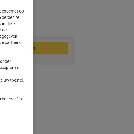
" genoemd) op
 derden te
oonlijke
m de
2-3 werkdagen
ft gegeven
ze partners
In winkelwagen
 onder
accepteren.
ngswijzen
p uw toestel.
 beheren" in