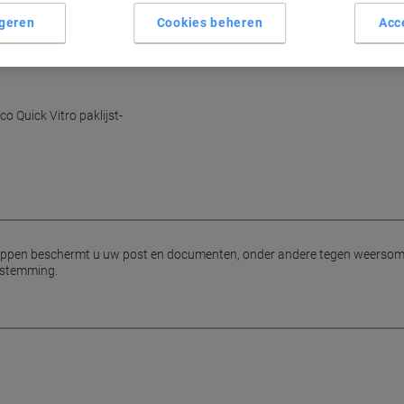
geren
Cookies beheren
Acc
o Quick Vitro paklijst-
veloppen beschermt u uw post en documenten, onder andere tegen weers
bestemming.