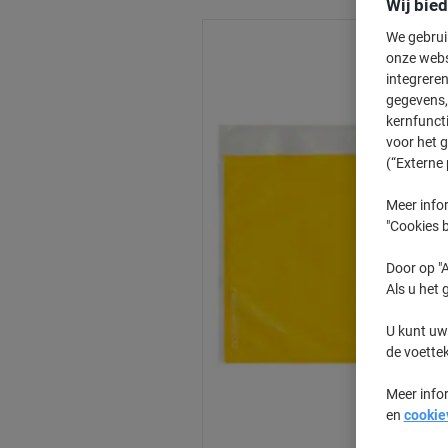
Wij bie
We gebrui
onze webs
integreren
gegevens, 
kernfunct
voor het 
(“Externe 
Meer infor
"Cookies b
Door op "A
Als u het 
U kunt uw
de voette
Meer info
en
cookie