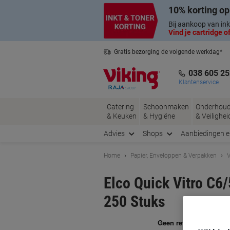
Meteen
Meteen
10% korting op
naar
naar
inhoud
navigatie
Bij aankoop van ink
Vind je cartridge of
Gratis bezorging de volgende werkdag*
Belgische klantenservice
038 605 25
Klantenservice
Catering
Schoonmaken
Onderhou
& Keuken
& Hygiëne
& Veilighei
Advies
Shops
Aanbiedingen 
Home
Papier, Enveloppen & Verpakken
V
Elco Quick Vitro C6/
250 Stuks
Me