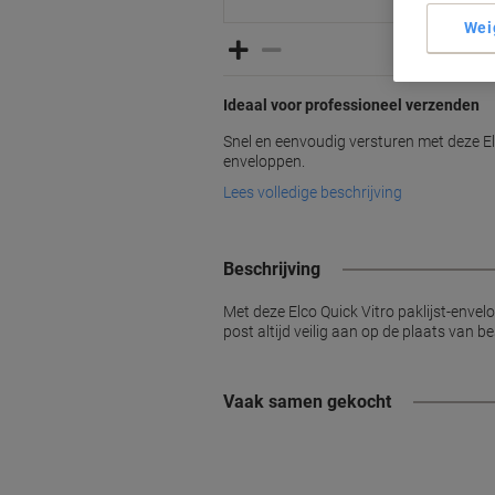
Wei
Ideaal voor professioneel verzenden
Snel en eenvoudig versturen met deze Elc
enveloppen.
Lees volledige beschrijving
Beschrijving
Met deze Elco Quick Vitro paklijst-en
post altijd veilig aan op de plaats van 
Vaak samen gekocht