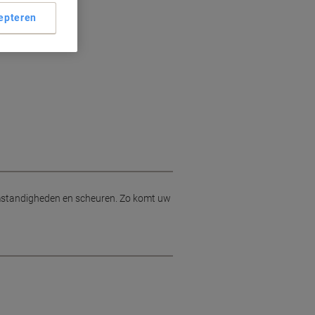
epteren
omstandigheden en scheuren. Zo komt uw