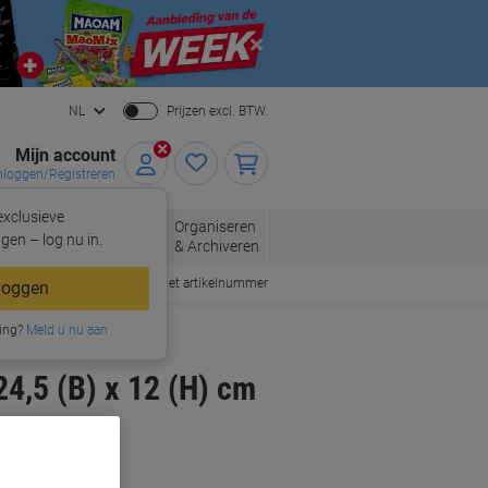
Close
NL
Prijzen excl. BTW.
Mijn account
nloggen/Registreren
xclusieve
oppen
Organiseren
Kantoorartikelen
gen – log nu in.
& Archiveren
Snel bestellen met artikelnummer
loggen
ing?
Meld u nu aan
24,5 (B) x 12 (H) cm