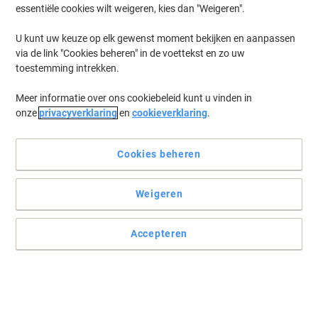
essentiële cookies wilt weigeren, kies dan "Weigeren".
U kunt uw keuze op elk gewenst moment bekijken en aanpassen
via de link "Cookies beheren" in de voettekst en zo uw
toestemming intrekken.
Meer informatie over ons cookiebeleid kunt u vinden in
onze
privacyverklaring
en
cookieverklaring
.
Cookies beheren
Weigeren
Voor uw dagelijkse werkzaamheden
Accepteren
Dit Elco spiraalcollegeblok is handig om altijd bij de hand te
hebben, dankzij de spiraal schrijft u comfortabel en eenvoudig.
Lees volledige beschrijving
Milieu-eisen