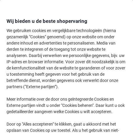
Meteen
Meteen
naar
naar
inhoud
navigatie
Wij bieden u de beste shopervaring
We gebruiken cookies en vergelijkbare technologieën (hierna
gezamenlijk "Cookies" genoemd) op onze website om onder
Home
andere inhoud en advertenties te personaliseren. Media van
Kantoorartikelen
Bureaubenodigdheden
Notitieboeken, -blokken 
derden te integreren of de toegang tot onze website te
Elco Ringfix Collegeblok A7 Geruit Spiraal gebonden
analyseren. Daarbij verwerken we persoonlijke gegevens, bijv. uw
Karton Kleurenassortiment Geperforeerd 100 Pagina's
IP-adres en browser informatie. Voor zover dit noodzakelijk is om
10 Stuks à 50 Vellen
de kernfunctionaliteit van de website te garanderen of voor zover
u toestemming heeft gegeven voor het gebruik van de
betreffende dienst, worden gegevens ook verwerkt door onze
Merk:
Elco
Productnr.:
4536423
partners (“Externe partijen”).
Meer informatie over de door ons geïntegreerde Cookies en
Externe partijen vindt u onder "Cookies beheren". Daar kunt u ook
Duurzaam
gedetailleerder aangeven welke Cookies u wilt accepteren.
Door op "Alles accepteren" te klikken, gaat u akkoord met het
opslaan van Cookies op uw toestel. Als u het gebruik van niet-