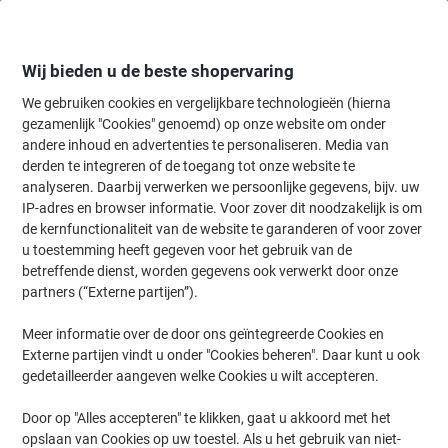
Meteen
Meteen
naar
naar
inhoud
navigatie
Wij bieden u de beste shopervaring
We gebruiken cookies en vergelijkbare technologieën (hierna
gezamenlijk "Cookies" genoemd) op onze website om onder
Home
andere inhoud en advertenties te personaliseren. Media van
Kantoorartikelen
Bureaubenodigdheden
Bureau-organisatie
B
derden te integreren of de toegang tot onze website te
Exacompta 113213D Brievenbakje Wit A4+ Polystyrene
analyseren. Daarbij verwerken we persoonlijke gegevens, bijv. uw
25,5 x 34,7 x 6,5 cm
IP-adres en browser informatie. Voor zover dit noodzakelijk is om
de kernfunctionaliteit van de website te garanderen of voor zover
u toestemming heeft gegeven voor het gebruik van de
Merk:
Exacompta
Productnr.:
8024522
betreffende dienst, worden gegevens ook verwerkt door onze
partners (“Externe partijen”).
Meer informatie over de door ons geïntegreerde Cookies en
Externe partijen vindt u onder "Cookies beheren". Daar kunt u ook
gedetailleerder aangeven welke Cookies u wilt accepteren.
Door op "Alles accepteren" te klikken, gaat u akkoord met het
opslaan van Cookies op uw toestel. Als u het gebruik van niet-