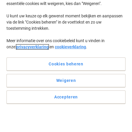
essentiële cookies wilt weigeren, kies dan "Weigeren".
U kunt uw keuze op elk gewenst moment bekijken en aanpassen
via de link "Cookies beheren" in de voettekst en zo uw
toestemming intrekken.
Meer informatie over ons cookiebeleid kunt u vinden in
onze
privacyverklaring
en
cookieverklaring
.
Cookies beheren
Weigeren
Accepteren
Organiseer zoals u dat wilt
Het Exacompta ladenkastje is het perfecte hulpmiddel om uw
bureau georganiseerd te houden.
Lees volledige beschrijving