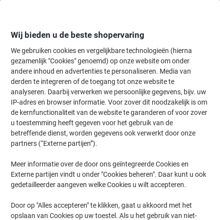
Meteen
Meteen
naar
naar
inhoud
navigatie
Wij bieden u de beste shopervaring
We gebruiken cookies en vergelijkbare technologieën (hierna
gezamenlijk "Cookies" genoemd) op onze website om onder
Home
andere inhoud en advertenties te personaliseren. Media van
Organiseren & Archiveren
Mappen & ordners
Document archiver
derden te integreren of de toegang tot onze website te
Exacompta 3-klepsmap A4 Kleurenassortiment Manila
analyseren. Daarbij verwerken we persoonlijke gegevens, bijv. uw
karton 95% gerecycled 280 g/m² 10 Stuks
IP-adres en browser informatie. Voor zover dit noodzakelijk is om
de kernfunctionaliteit van de website te garanderen of voor zover
u toestemming heeft gegeven voor het gebruik van de
Merk:
Exacompta
Productnr.:
5852169
betreffende dienst, worden gegevens ook verwerkt door onze
partners (“Externe partijen”).
Meer informatie over de door ons geïntegreerde Cookies en
Duurzaam
Externe partijen vindt u onder "Cookies beheren". Daar kunt u ook
gedetailleerder aangeven welke Cookies u wilt accepteren.
Door op "Alles accepteren" te klikken, gaat u akkoord met het
opslaan van Cookies op uw toestel. Als u het gebruik van niet-