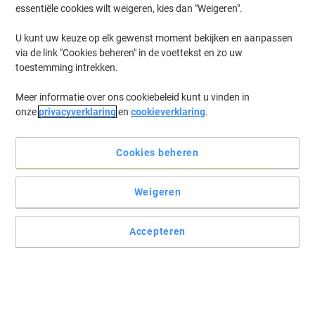
essentiële cookies wilt weigeren, kies dan "Weigeren".
U kunt uw keuze op elk gewenst moment bekijken en aanpassen
via de link "Cookies beheren" in de voettekst en zo uw
toestemming intrekken.
Meer informatie over ons cookiebeleid kunt u vinden in
onze
privacyverklaring
en
cookieverklaring
.
Cookies beheren
Weigeren
Accepteren
De Exacompta 3-klepsmap Forever beschermt A4‑vellen handig
De Forever 3-klepsmap van Exacompta biedt een stevige manila
kartonnen constructie en staande, rechts geopende indeling voor
A4-documenten.