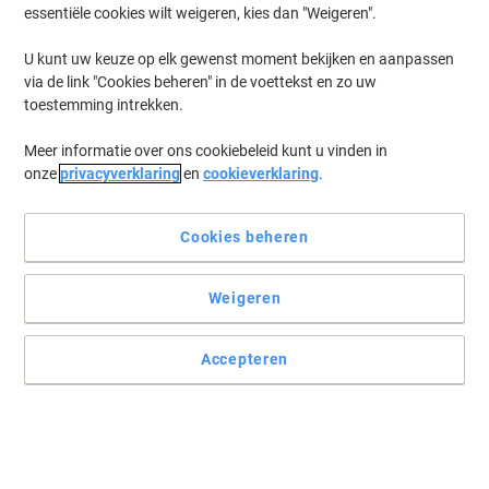
essentiële cookies wilt weigeren, kies dan "Weigeren".
U kunt uw keuze op elk gewenst moment bekijken en aanpassen
via de link "Cookies beheren" in de voettekst en zo uw
toestemming intrekken.
Meer informatie over ons cookiebeleid kunt u vinden in
onze
privacyverklaring
en
cookieverklaring
.
Cookies beheren
Weigeren
Accepteren
Perfect voor organiseren
Met deze Exacompta sorteermap kunt u uw documenten op een
handige manier sorteren. Ook ideaal voor onderweg naar
afspraken.