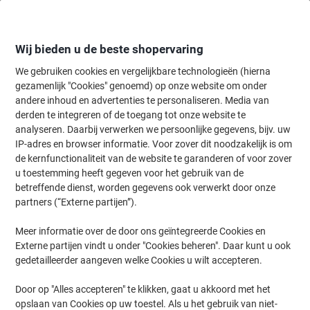
Meteen
Meteen
naar
naar
inhoud
navigatie
Wij bieden u de beste shopervaring
We gebruiken cookies en vergelijkbare technologieën (hierna
gezamenlijk "Cookies" genoemd) op onze website om onder
Home
andere inhoud en advertenties te personaliseren. Media van
Organiseren & Archiveren
Mappen & ordners
Document archiver
derden te integreren of de toegang tot onze website te
Exacompta Sorteermap 55981E A4 Zwart polypropyleen
analyseren. Daarbij verwerken we persoonlijke gegevens, bijv. uw
25 x 32 cm
IP-adres en browser informatie. Voor zover dit noodzakelijk is om
de kernfunctionaliteit van de website te garanderen of voor zover
u toestemming heeft gegeven voor het gebruik van de
Merk:
Exacompta
Productnr.:
3769056
betreffende dienst, worden gegevens ook verwerkt door onze
partners (“Externe partijen”).
Meer informatie over de door ons geïntegreerde Cookies en
Externe partijen vindt u onder "Cookies beheren". Daar kunt u ook
gedetailleerder aangeven welke Cookies u wilt accepteren.
Door op "Alles accepteren" te klikken, gaat u akkoord met het
opslaan van Cookies op uw toestel. Als u het gebruik van niet-