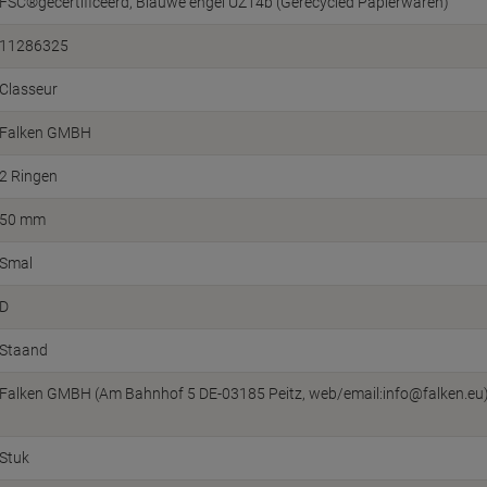
FSC®gecertificeerd
Blauwe engel UZ14b (Gerecycled Papierwaren)
11286325
Classeur
Falken GMBH
2 Ringen
50 mm
Smal
D
Staand
Falken GMBH (Am Bahnhof 5 DE-03185 Peitz, web/email:info@falken.eu
Stuk