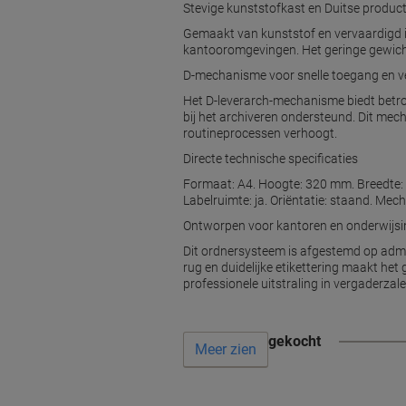
Stevige kunststofkast en Duitse producti
Gemaakt van kunststof en vervaardigd in 
kantooromgevingen. Het geringe gewicht 
D-mechanisme voor snelle toegang en ve
Het D-leverarch-mechanisme biedt betrou
bij het archiveren ondersteund. Dit mec
routineprocessen verhoogt.
Directe technische specificaties
Formaat: A4. Hoogte: 320 mm. Breedte: 2
Labelruimte: ja. Oriëntatie: staand. M
Ontworpen voor kantoren en onderwijsin
Dit ordnersysteem is afgestemd op admin
rug en duidelijke etikettering maakt he
professionele uitstraling in vergaderzale
Vaak samen gekocht
Meer zien