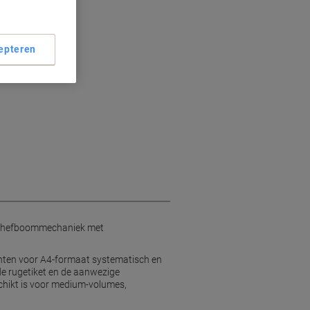
epteren
eitshefboommechaniek met
nten voor A4-formaat systematisch en
de rugetiket en de aanwezige
schikt is voor medium-volumes,