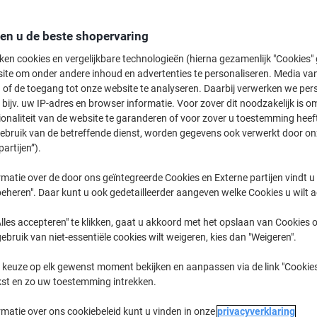
4,69 €
Stuk
Vanaf 20 Stuks
5,67 € Incl. btw
den u de beste shopervaring
ken cookies en vergelijkbare technologieën (hierna gezamenlijk "Cookies
Aantal
Excl. btw
ite om onder andere inhoud en advertenties te personaliseren. Media van
 of de toegang tot onze website te analyseren. Daarbij verwerken we pers
Stuks
1-9
5,19 €
bijv. uw IP-adres en browser informatie. Voor zover dit noodzakelijk is o
Stuks
10-19
4,99 €
-3%
ionaliteit van de website te garanderen of voor zover u toestemming hee
gebruik van de betreffende dienst, worden gegevens ook verwerkt door on
Stuks
20+
4,69 €
-9%
partijen”).
matie over de door ons geïntegreerde Cookies en Externe partijen vindt u
Momenteel op voorraad
Levertijd 
eheren". Daar kunt u ook gedetailleerder aangeven welke Cookies u wilt 
Aantal
lles accepteren" te klikken, gaat u akkoord met het opslaan van Cookies o
Aan een lijst toevoegen
gebruik van niet-essentiële cookies wilt weigeren, kies dan "Weigeren".
 keuze op elk gewenst moment bekijken en aanpassen via de link "Cookies
Leveringsinformatie
Betali
kst en zo uw toestemming intrekken.
rmatie over ons cookiebeleid kunt u vinden in onze
privacyverklaring