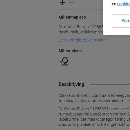
en
cookie
Milieumap eco
Wei
De ordner Falken 11286325 is een small
mechaniek, zelfklevend rugetiket en ste
Lees volledige beschrijving
Milieu-eisen
Beschrijving
Classeurs in kleur, duurzaam en veegva
functiegarantie, randbescherming, in hel
De Ordner Falken 11286325 combineert
ruimtebesparend opgeborgen worden. Eén
labelruimte; dat maakt categorisering v
waardoor planken efficiënter gebruikt 