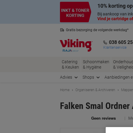
Meteen
Meteen
10% korting op
naar
naar
inhoud
navigatie
Bij aankoop van ink
Vind je cartridge of
Gratis bezorging de volgende werkdag*
Belgische klantenservice
038 605 25
Klantenservice
Catering
Schoonmaken
Onderhou
& Keuken
& Hygiëne
& Veilighei
Advies
Shops
Aanbiedingen 
Home
Organiseren & Archiveren
Mappen
Falken Smal Ordner
Me