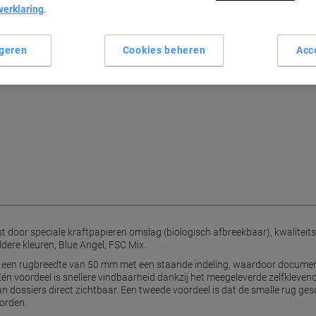
verklaring
.
geren
Cookies beheren
Acc
e A4-kunststofordner met D-
vigheid voor staand archiveren.
st door speciale kraftpapieren omslag (biologisch afbreekbaar), kwalit
dere kleuren, Blue Angel, FSC Mix.
 een rugbreedte van 50 mm met een staande indeling, waardoor docume
 voordeel is snellere vindbaarheid dankzij het meegeleverde zelfkleven
an dossiers direct zichtbaar. Een tweede voordeel is dat de smalle rug ge
worden.