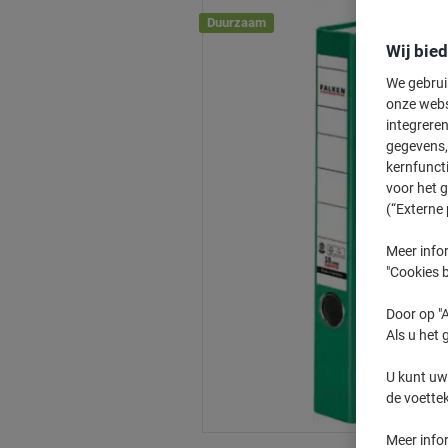
Duurzaam
Wij bie
We gebrui
onze webs
integreren
gegevens, 
kernfunct
voor het 
(“Externe 
Meer infor
"Cookies b
Door op "A
Als u het 
U kunt uw
de voette
Meer info