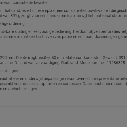
e voor consistente kwaliteit
Duitsland, levert dit exemplaar een consistente bouwkwaliteit die geschik
van 391 g zorgt voor een handzame map, terwijl het materiaal stabiliteit 
ilige ordening
wbare sluiting en eenvoudige bediening; hierdoor blijven perforaties net
hanisme minimaliseert schuiven van papieren en houdt dossiers georganisee
90 mm. Diepte (rugbreedte): 50 mm. Materiaal: kunststof. Gewicht: 391 g.
echanisme: D. Land van vervaardiging: Duitsland. Modelnummer: 11286325.
stellingen
istratieve en onderwijstoepassingen waar overzicht en presentatie belan
t geschikt voor dossiers, rapporten en cursussen. Daarnaast ondersteunt 
n en archiefstellingen.