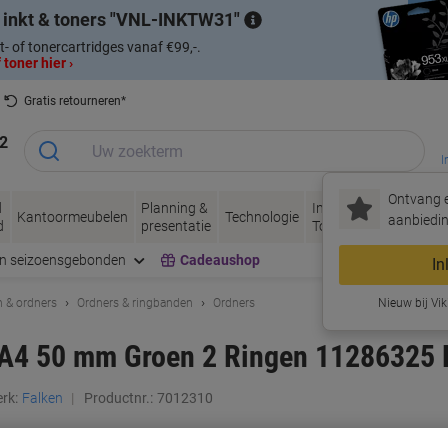
 inkt & toners
VNL-INKTW31
t- of tonercartridges vanaf €99,-.
 toner hier ›
Gratis retourneren*
2
I
Ontvang e
d
Planning &
Inkt &
Papier, Envel
Kantoormeubelen
Technologie
aanbiedin
d
presentatie
Toner
& Verpakken
en seizoensgebonden
Cadeaushop
In
 & ordners
Ordners & ringbanden
Ordners
Nieuw bij Vik
 A4 50 mm Groen 2 Ringen 11286325 
rk:
Falken
Productnr.:
7012310
Koop Meer,
Bespaar Meer