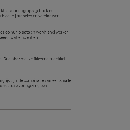
t is voor dagelijks gebruik in
biedt bij stapelen en verplaatsen.
jes op hun plaats en wordt snel werken
rd, wat efficiëntie in
 Ruglabel: met zelfklevend rugetiket.
grijk zijn; de combinatie van een smalle
de neutrale vormgeving een