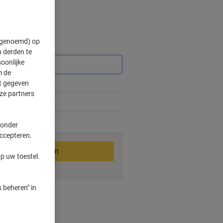
" genoemd) op
Korting
 derden te
oonlijke
m de
ft gegeven
ze partners
 onder
2-3 werkdagen
accepteren.
In winkelwagen
p uw toestel.
 beheren" in
ngswijzen