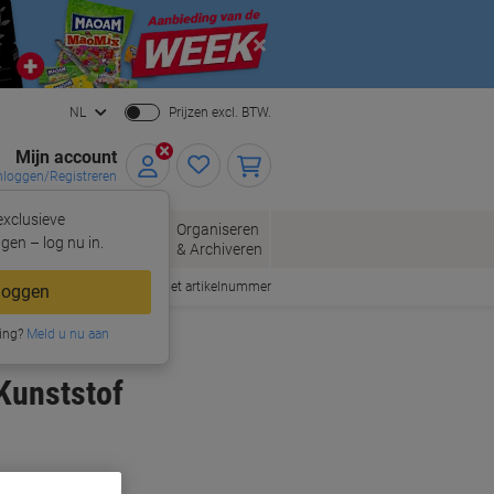
Close
NL
Prijzen excl. BTW.
Mijn account
nloggen/Registreren
xclusieve
oppen
Organiseren
Kantoorartikelen
gen – log nu in.
& Archiveren
Snel bestellen met artikelnummer
loggen
ing?
Meld u nu aan
Kunststof