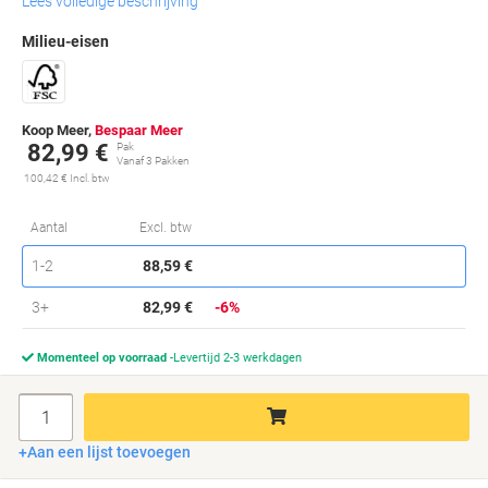
Lees volledige beschrijving
Milieu-eisen
Koop Meer,
Bespaar Meer
82,99 €
Pak
Vanaf 3 Pakken
100,42 € Incl. btw
Ko
Aantal
Excl. btw
Pakken
1-2
88,59 €
Pakken
3+
82,99 €
-6%
Momenteel op voorraad
Levertijd 2-3 werkdagen
Aantal
Aan een lijst toevoegen