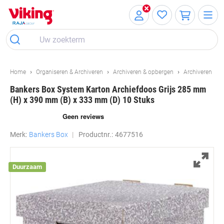
Meteen
Meteen
naar
naar
inhoud
navigatie
Home
Organiseren & Archiveren
Archiveren & opbergen
Archiveren
Bankers Box System Karton Archiefdoos Grijs 285 mm
(H) x 390 mm (B) x 333 mm (D) 10 Stuks
Merk:
Bankers Box
Productnr.:
4677516
Duurzaam