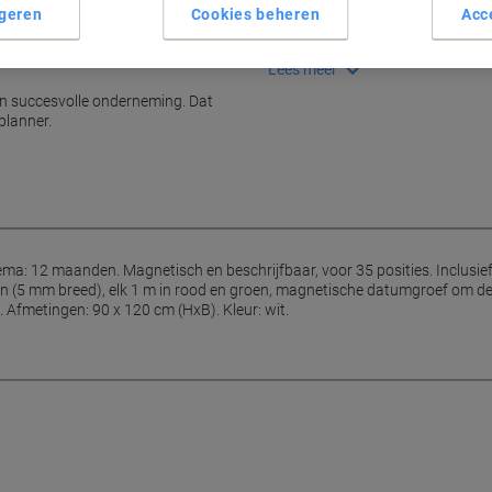
geren
Cookies beheren
Acc
Inclusief 20 magnetische n
Gekleurde magnetische ban
Lees meer
en succesvolle onderneming. Dat
planner.
a: 12 maanden. Magnetisch en beschrijfbaar, voor 35 posities. Inclusi
(5 mm breed), elk 1 m in rood en groen, magnetische datumgroef om de hu
Afmetingen: 90 x 120 cm (HxB). Kleur: wit.