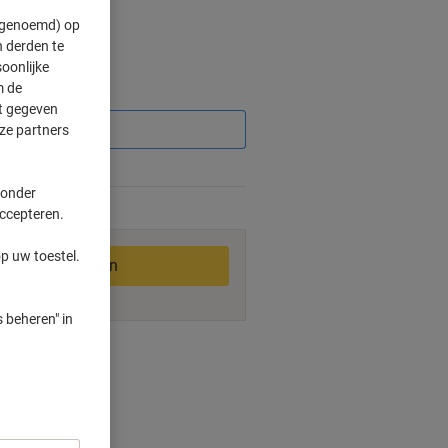
" genoemd) op
 derden te
oonlijke
m de
Korting
ft gegeven
ze partners
%
 onder
accepteren.
2-3 werkdagen
p uw toestel.
In winkelwagen
 beheren" in
ngswijzen
 oppervlak