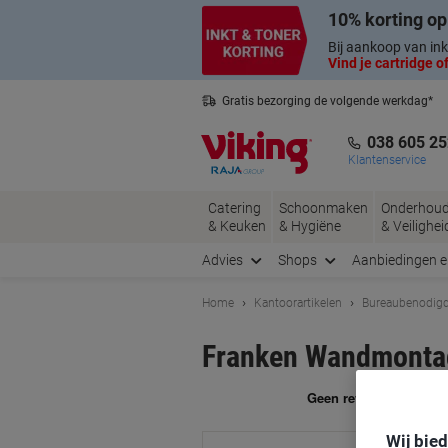
Meteen
Meteen
10% korting op
naar
naar
inhoud
navigatie
Bij aankoop van ink
Vind je cartridge of
Gratis bezorging de volgende werkdag*
Belgische klantenservice
038 605 25
Klantenservice
Catering
Schoonmaken
Onderhou
& Keuken
& Hygiëne
& Veilighei
Advies
Shops
Aanbiedingen 
Home
Kantoorartikelen
Bureaubenodig
Franken Wandmontage
Me
Wij bie