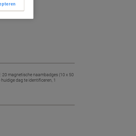
epteren
aambadges
den
ef: 20 magnetische naambadges (10 x 50
idige dag te identificeren, 1