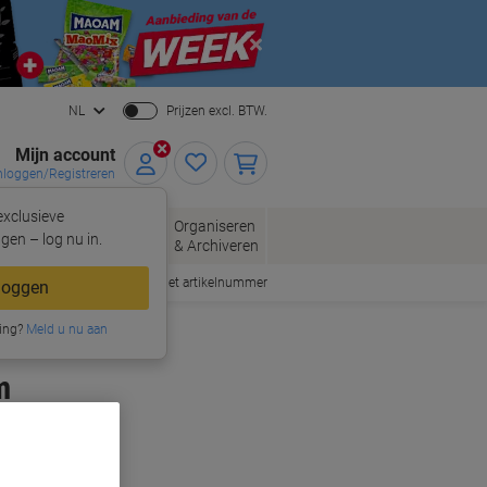
Close
NL
Prijzen excl. BTW.
Mijn account
nloggen/Registreren
xclusieve
oppen
Organiseren
Kantoorartikelen
gen – log nu in.
& Archiveren
Snel bestellen met artikelnummer
loggen
ing?
Meld u nu aan
m