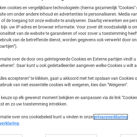
162,99 €
Stuk
Vanaf 3 Stuks
ken cookies en vergelijkbare technologieën (hierna gezamenlijk "Cookies
197,22 € Incl. btw
ite om onder andere inhoud en advertenties te personaliseren. Media van
 of de toegang tot onze website te analyseren. Daarbij verwerken we pers
bijv. uw IP-adres en browser informatie. Voor zover dit noodzakelijk is o
Aantal
Excl. btw
ionaliteit van de website te garanderen of voor zover u toestemming hee
Stuks
1-2
169,99 €
gebruik van de betreffende dienst, worden gegevens ook verwerkt door on
partijen”).
Stuks
3+
162,99 €
-4
matie over de door ons geïntegreerde Cookies en Externe partijen vindt u
eheren". Daar kunt u ook gedetailleerder aangeven welke Cookies u wilt 
Momenteel op voorraad
Levertijd 
Aantal
lles accepteren" te klikken, gaat u akkoord met het opslaan van Cookies o
gebruik van niet-essentiële cookies wilt weigeren, kies dan "Weigeren".
Aan een lijst toevoegen
 keuze op elk gewenst moment bekijken en aanpassen via de link "Cookies
kst en zo uw toestemming intrekken.
Leveringsinformatie
Betali
rmatie over ons cookiebeleid kunt u vinden in onze
privacyverklaring
Belangrijkste specificaties
verklaring
.
Magnetisch en beschrijfbaar
12 maanden tijdschema