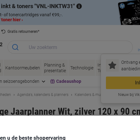
 inkt & toners
VNL-INKTW31
t- of tonercartridges vanaf €99,-.
 toner hier ›
Gratis retourneren*
2
I
Ontvang e
d
Planning &
Inkt &
Papier, Envel
Kantoormeubelen
Technologie
aanbiedin
d
presentatie
Toner
& Verpakken
en seizoensgebonden
Cadeaushop
In
dheden
Agenda's, kalenders & planners
Kalenders & muurplanners
Nieuw bij Vik
 Jaarplanner Wit, zilver 120 x 90 c
rk:
Franken
Productnr.:
4675194
Koop Meer,
Bespaar Meer
den u de beste shopervaring