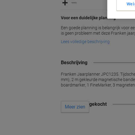
Wei
Voor een duidelijke planning
Een goede planning is belangrijk voor e
is geen probleem met deze Franken jaar
Lees volledige beschrijving
Beschrijving
Franken Jaarplanner JPC1235. Tijdschem
mm), 2 m gekleurde magnetische banden 
boardmarker, 1 FineMarker, 3 magneten. 
Vaak samen gekocht
Meer zien