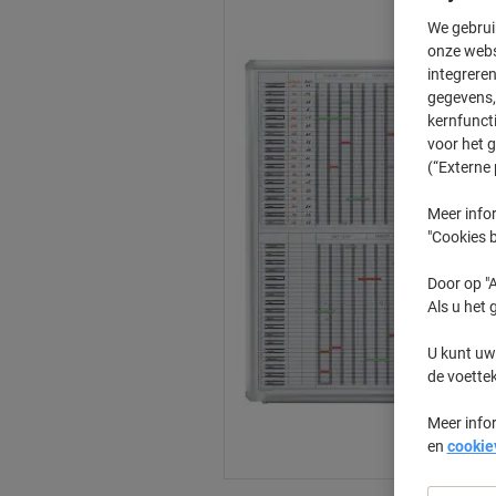
We gebrui
onze webs
integreren
gegevens, 
kernfunct
voor het 
(“Externe 
Meer infor
"Cookies b
Door op "A
Als u het 
U kunt uw
de voette
Meer info
en
cookie