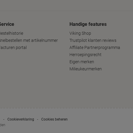
Service
Handige features
estelhistorie
Viking Shop
Snelbestellen met artikelnummer
Trustpilot klanten reviews
Facturen portal
Affiliate Partnerprogramma
Herroepingsrecht
Eigen merken
Milieukeurmerken
g
Cookieverklaring
Cookies beheren
uden