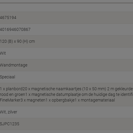
4675194
4016946070867
120 (B) x 90 (H) cm
Wit
Wandmontage
Speciaal
1 x planbord20 x magnetische naamkaartjes (10 x 50 mm) 2 m gekleurd
rood en groen1 x magnetische datumplaatje om de huidige dag te identifi
FineMarker3 x magneten1 x opbergbakje1 x montagemateriaal
Wit, zilver
SJPC1235