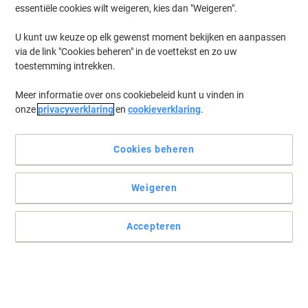
essentiële cookies wilt weigeren, kies dan "Weigeren".
U kunt uw keuze op elk gewenst moment bekijken en aanpassen
via de link "Cookies beheren" in de voettekst en zo uw
toestemming intrekken.
Meer informatie over ons cookiebeleid kunt u vinden in
onze
privacyverklaring
en
cookieverklaring
.
Cookies beheren
Weigeren
Accepteren
Perfecte afwerkingen beginnen met GBC
Zorg ervoor dat je documenten veilig zijn met de GBC 240
lamineermachine. Deze A4-lamineermachine is gebouwd voor
hoge prestaties, heeft een snelle opwarmtijd van 2 minuten en kan
een A4-vel van 75 micron in slechts 45 seconden lamineren, wat