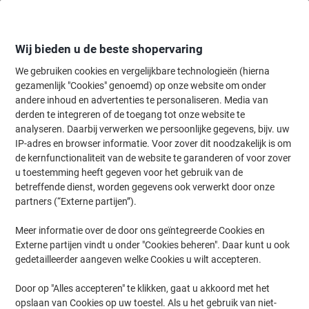
Meteen
Meteen
naar
naar
inhoud
navigatie
Wij bieden u de beste shopervaring
We gebruiken cookies en vergelijkbare technologieën (hierna
gezamenlijk "Cookies" genoemd) op onze website om onder
Home
andere inhoud en advertenties te personaliseren. Media van
Kantoorapparaten & Technologie
Kantoormachines & toebehoren
derden te integreren of de toegang tot onze website te
GBC Home Office 240 A4 Laminator Highspeed 400
analyseren. Daarbij verwerken we persoonlijke gegevens, bijv. uw
mm/min. 75 - 125 microns
IP-adres en browser informatie. Voor zover dit noodzakelijk is om
de kernfunctionaliteit van de website te garanderen of voor zover
u toestemming heeft gegeven voor het gebruik van de
Merk:
GBC
Productnr.:
1291658
betreffende dienst, worden gegevens ook verwerkt door onze
partners (“Externe partijen”).
Meer informatie over de door ons geïntegreerde Cookies en
Gratis
Externe partijen vindt u onder "Cookies beheren". Daar kunt u ook
cadeau
gedetailleerder aangeven welke Cookies u wilt accepteren.
Door op "Alles accepteren" te klikken, gaat u akkoord met het
opslaan van Cookies op uw toestel. Als u het gebruik van niet-