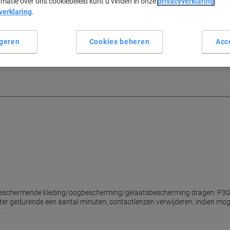
rmatie over ons cookiebeleid kunt u vinden in onze
privacyverklaring
verklaring
.
nspeed Citop Zero
geren
Cookies beheren
Acc
, maakt al uw vaat weer stralend
geen parfum.
schermende kleding/oogbescherming/gelaatsbescherming dragen. P30
r gedurende een aantal minuten; contactlenzen verwijderen, indien mogeli
.