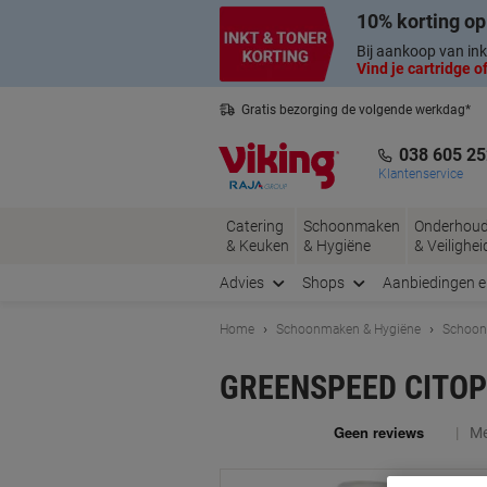
Meteen
Meteen
10% korting op
naar
naar
inhoud
navigatie
Bij aankoop van ink
Vind je cartridge of
Gratis bezorging de volgende werkdag*
Belgische klantenservice
038 605 25
Klantenservice
Catering
Schoonmaken
Onderhou
& Keuken
& Hygiëne
& Veilighei
Advies
Shops
Aanbiedingen 
Home
Schoonmaken & Hygiëne
Schoon
GREENSPEED CITOP Z
Me