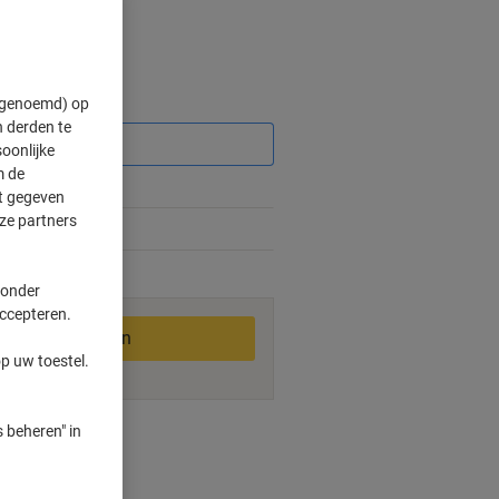
" genoemd) op
Korting
 derden te
oonlijke
m de
ft gegeven
ze partners
2-3 werkdagen
 onder
accepteren.
In winkelwagen
p uw toestel.
 beheren" in
ngswijzen