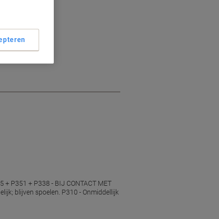
epteren
5 + P351 + P338 - BIJ CONTACT MET
jk; blijven spoelen. P310 - Onmiddellijk