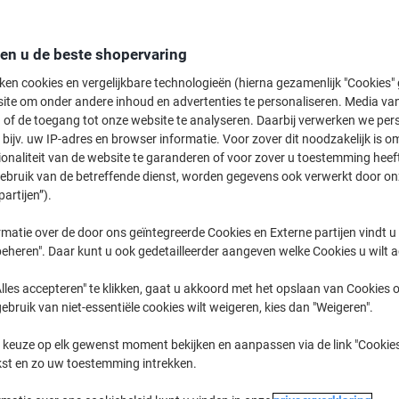
19,99 €
Stuk
Vanaf 5 Stuks
24,19 € Incl. btw
den u de beste shopervaring
ken cookies en vergelijkbare technologieën (hierna gezamenlijk "Cookies
Aantal
Excl. btw
ite om onder andere inhoud en advertenties te personaliseren. Media van
Stuks
1-2
22,19 €
 of de toegang tot onze website te analyseren. Daarbij verwerken we pers
bijv. uw IP-adres en browser informatie. Voor zover dit noodzakelijk is o
Stuks
3-4
21,19 €
-4%
ionaliteit van de website te garanderen of voor zover u toestemming hee
gebruik van de betreffende dienst, worden gegevens ook verwerkt door on
Stuks
5+
19,99 €
-9%
partijen”).
Momenteel op voorraad
Levertijd 
matie over de door ons geïntegreerde Cookies en Externe partijen vindt u
eheren". Daar kunt u ook gedetailleerder aangeven welke Cookies u wilt 
Aantal
lles accepteren" te klikken, gaat u akkoord met het opslaan van Cookies o
Aan een lijst toevoegen
gebruik van niet-essentiële cookies wilt weigeren, kies dan "Weigeren".
 keuze op elk gewenst moment bekijken en aanpassen via de link "Cookies
Leveringsinformatie
Betali
kst en zo uw toestemming intrekken.