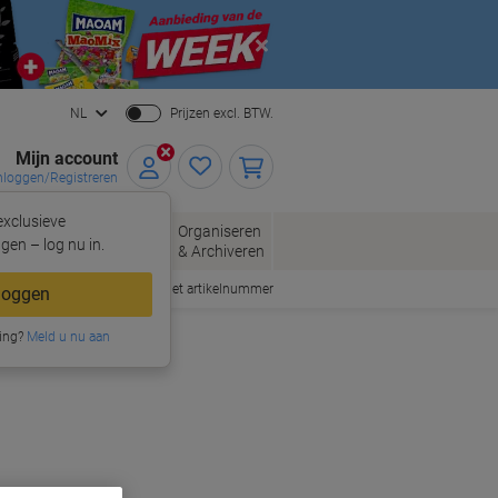
Close
NL
Prijzen excl. BTW.
Mijn account
nloggen/Registreren
xclusieve
oppen
Organiseren
Kantoorartikelen
gen – log nu in.
& Archiveren
Snel bestellen met artikelnummer
loggen
ing?
Meld u nu aan