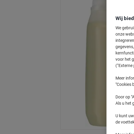
Wij bie
We gebrui
onze webs
integreren
gegevens, 
kernfunct
voor het 
(“Externe 
Meer infor
"Cookies b
Door op "A
Als u het 
U kunt uw
de voette