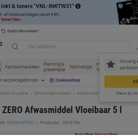
 inkt & toners
VNL-INKTW31
t- of tonercartridges vanaf €99,-.
 toner hier ›
Gratis retourneren*
2
I
Ontvang e
d
Planning &
Inkt &
Papier, Envel
Kantoormeubelen
Technologie
aanbiedin
d
presentatie
Toner
& Verpakken
en seizoensgebonden
Cadeaushop
In
maken & hygiëne
Schoonmaakmiddelen
Afwasmiddelen & vaatwastabletten
Nieuw bij Vik
ERO Afwasmiddel Vloeibaar 5 l
rk:
GREENSPEED
Productnr.:
2073750
Koop Meer,
Bespaar Meer