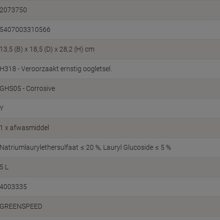
2073750
5407003310566
13,5 (B) x 18,5 (D) x 28,2 (H) cm
H318 - Veroorzaakt ernstig oogletsel.
GHS05 - Corrosive
Y
1 x afwasmiddel
Natriumlaurylethersulfaat ≤ 20 %, Lauryl Glucoside ≤ 5 %
5 L
4003335
GREENSPEED