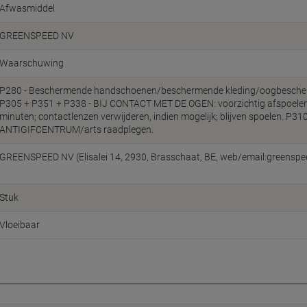
Afwasmiddel
GREENSPEED NV
Waarschuwing
P280 - Beschermende handschoenen/beschermende kleding/oogbescher
P305 + P351 + P338 - BIJ CONTACT MET DE OGEN: voorzichtig afspoelen
minuten; contactlenzen verwijderen, indien mogelijk; blijven spoelen. P310
ANTIGIFCENTRUM/arts raadplegen.
GREENSPEED NV (Elisalei 14, 2930, Brasschaat, BE, web/email:greens
Stuk
Vloeibaar