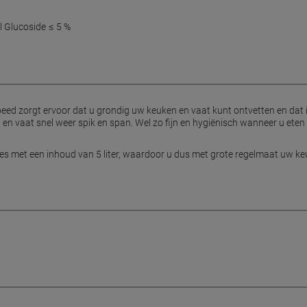
l Glucoside ≤ 5 %
eed zorgt ervoor dat u grondig uw keuken en vaat kunt ontvetten en dat 
en vaat snel weer spik en span. Wel zo fijn en hygiënisch wanneer u eten
les met een inhoud van 5 liter, waardoor u dus met grote regelmaat uw k