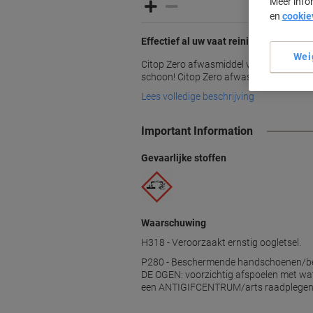
Meer info
en
cookie
Effectief al uw vaat reinigen met Gree
Wei
Citop Zero afwasmiddel van Greenspeed
schoon! Citop Zero afwasmiddel bevat 
Lees volledige beschrijving
Important Information
Gevaarlijke stoffen
Waarschuwing
H318 - Veroorzaakt ernstig oogletsel.
P280 - Beschermende handschoenen/be
DE OGEN: voorzichtig afspoelen met wate
een ANTIGIFCENTRUM/arts raadplegen