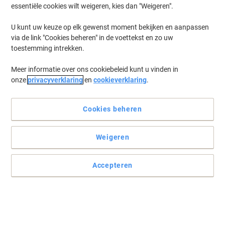
essentiële cookies wilt weigeren, kies dan "Weigeren".
U kunt uw keuze op elk gewenst moment bekijken en aanpassen
via de link "Cookies beheren" in de voettekst en zo uw
toestemming intrekken.
Meer informatie over ons cookiebeleid kunt u vinden in
onze
privacyverklaring
en
cookieverklaring
.
Cookies beheren
Weigeren
Praktisch en veilig te werk
Voor een veilige trap kiest u voor de ladders van Hailo. Voorzien
Accepteren
van anti-slip treden voor een veilige trap.
Lees volledige beschrijving
Koop Meer,
Bespaar Meer
144,99 €
Stuk
Vanaf 2 Stuks
175,44 € Incl. btw