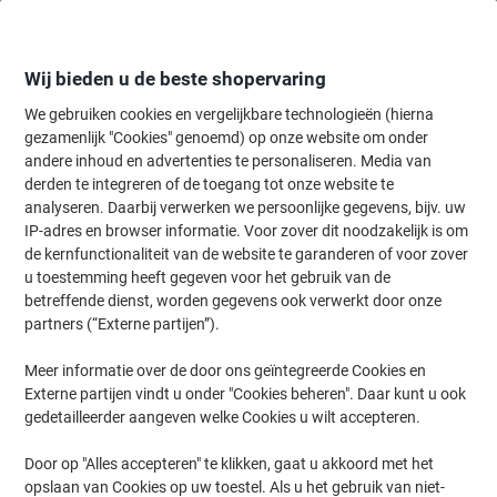
Meteen
Meteen
naar
naar
inhoud
navigatie
Wij bieden u de beste shopervaring
We gebruiken cookies en vergelijkbare technologieën (hierna
gezamenlijk "Cookies" genoemd) op onze website om onder
Home
andere inhoud en advertenties te personaliseren. Media van
Onderhoud & Veiligheid
Werkplaats
Ladders & trapjes
Ladder
derden te integreren of de toegang tot onze website te
Hailo Trapladder XXL Easyclix Zilver, zwart 6 51 x 13 x
analyseren. Daarbij verwerken we persoonlijke gegevens, bijv. uw
190 cm
IP-adres en browser informatie. Voor zover dit noodzakelijk is om
de kernfunctionaliteit van de website te garanderen of voor zover
u toestemming heeft gegeven voor het gebruik van de
Merk:
Hailo
Productnr.:
8085264
betreffende dienst, worden gegevens ook verwerkt door onze
partners (“Externe partijen”).
Meer informatie over de door ons geïntegreerde Cookies en
Externe partijen vindt u onder "Cookies beheren". Daar kunt u ook
gedetailleerder aangeven welke Cookies u wilt accepteren.
Door op "Alles accepteren" te klikken, gaat u akkoord met het
opslaan van Cookies op uw toestel. Als u het gebruik van niet-