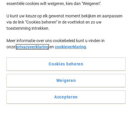
essentiële cookies wilt weigeren, kies dan "Weigeren".
Gemaakt voor uw comfort
U kunt uw keuze op elk gewenst moment bekijken en aanpassen
via de link "Cookies beheren" in de voettekst en zo uw
Deze tafel van Hammerbacher is zowel stylisch als functioneel.
toestemming intrekken.
Gemaakt van melamine dus kan tegen een stootje.
Lees volledige beschrijving
Meer informatie over ons cookiebeleid kunt u vinden in
onze
privacyverklaring
en
cookieverklaring
.
Milieu-eisen
Cookies beheren
Koop Meer,
Bespaar Meer
599,00 €
Stuk
Weigeren
Vanaf 2 Stuks
724,79 € Incl. btw
Accepteren
Ko
Aantal
Excl. btw
Stuk
1
639,00 €
Stuks
2+
599,00 €
-6%