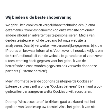
Meteen
Meteen
naar
naar
inhoud
navigatie
Wij bieden u de beste shopervaring
We gebruiken cookies en vergelijkbare technologieën (hierna
gezamenlijk "Cookies" genoemd) op onze website om onder
Home
andere inhoud en advertenties te personaliseren. Media van
Kantoormeubelen
Meubilair
Bureaus & tafels
Vergadertafels
derden te integreren of de toegang tot onze website te
Hammerbacher Pilaartafel VST08/E/C Eiken, zilver
analyseren. Daarbij verwerken we persoonlijke gegevens, bijv. uw
IP-adres en browser informatie. Voor zover dit noodzakelijk is om
de kernfunctionaliteit van de website te garanderen of voor zover
Merk:
Hammerbacher
Productnr.:
5752784
u toestemming heeft gegeven voor het gebruik van de
betreffende dienst, worden gegevens ook verwerkt door onze
partners (“Externe partijen”).
Duurzaam
Meer informatie over de door ons geïntegreerde Cookies en
Externe partijen vindt u onder "Cookies beheren". Daar kunt u ook
gedetailleerder aangeven welke Cookies u wilt accepteren.
Door op "Alles accepteren" te klikken, gaat u akkoord met het
opslaan van Cookies op uw toestel. Als u het gebruik van niet-