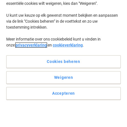
essentiële cookies wilt weigeren, kies dan "Weigeren".
U kunt uw keuze op elk gewenst moment bekijken en aanpassen
via de link "Cookies beheren" in de voettekst en zo uw
toestemming intrekken.
Meer informatie over ons cookiebeleid kunt u vinden in
onze
privacyverklaring
en
cookieverklaring
.
Cookies beheren
Weigeren
Accepteren
Met scharnierend deksel
Door het uitklappen van de deksel verdubbelt de capaciteit.
Lees volledige beschrijving