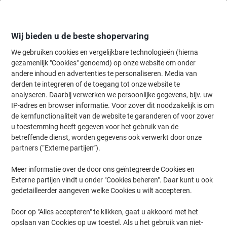
Meteen
Meteen
naar
naar
inhoud
navigatie
Wij bieden u de beste shopervaring
We gebruiken cookies en vergelijkbare technologieën (hierna
gezamenlijk "Cookies" genoemd) op onze website om onder
Home
andere inhoud en advertenties te personaliseren. Media van
Kantoorartikelen
Bureaubenodigdheden
Bureau-organisatie
K
derden te integreren of de toegang tot onze website te
HAN 965-11 Systeemkaartenbak Lichtgrijs A5 800
analyseren. Daarbij verwerken we persoonlijke gegevens, bijv. uw
kaarten Kunststof 23,5 x 25 x 19 cm
IP-adres en browser informatie. Voor zover dit noodzakelijk is om
de kernfunctionaliteit van de website te garanderen of voor zover
u toestemming heeft gegeven voor het gebruik van de
Merk:
HAN
Productnr.:
3304584
betreffende dienst, worden gegevens ook verwerkt door onze
partners (“Externe partijen”).
Meer informatie over de door ons geïntegreerde Cookies en
Formaat: A5
Externe partijen vindt u onder "Cookies beheren". Daar kunt u ook
gedetailleerder aangeven welke Cookies u wilt accepteren.
Door op "Alles accepteren" te klikken, gaat u akkoord met het
opslaan van Cookies op uw toestel. Als u het gebruik van niet-