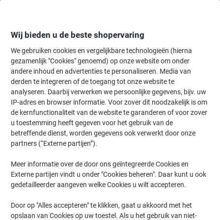
Meteen
Meteen
naar
naar
inhoud
navigatie
Wij bieden u de beste shopervaring
We gebruiken cookies en vergelijkbare technologieën (hierna
gezamenlijk "Cookies" genoemd) op onze website om onder
Home
andere inhoud en advertenties te personaliseren. Media van
Kantoorartikelen
Bureaubenodigdheden
Bureau-organisatie
B
derden te integreren of de toegang tot onze website te
HAN Delta Pennenhouder Zwart, zilver Rubber, plastic
analyseren. Daarbij verwerken we persoonlijke gegevens, bijv. uw
9,9 x 9,9 x 9,4 cm
IP-adres en browser informatie. Voor zover dit noodzakelijk is om
de kernfunctionaliteit van de website te garanderen of voor zover
u toestemming heeft gegeven voor het gebruik van de
Merk:
HAN
Productnr.:
3604302
betreffende dienst, worden gegevens ook verwerkt door onze
partners (“Externe partijen”).
Meer informatie over de door ons geïntegreerde Cookies en
Externe partijen vindt u onder "Cookies beheren". Daar kunt u ook
gedetailleerder aangeven welke Cookies u wilt accepteren.
Door op "Alles accepteren" te klikken, gaat u akkoord met het
opslaan van Cookies op uw toestel. Als u het gebruik van niet-