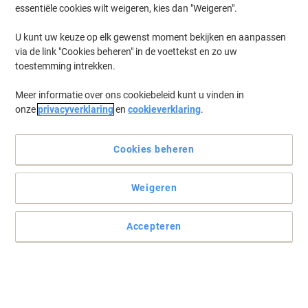
essentiële cookies wilt weigeren, kies dan "Weigeren".
U kunt uw keuze op elk gewenst moment bekijken en aanpassen
via de link "Cookies beheren" in de voettekst en zo uw
toestemming intrekken.
Meer informatie over ons cookiebeleid kunt u vinden in
onze
privacyverklaring
en
cookieverklaring
.
Cookies beheren
Weigeren
Praktische, stijlvolle en handige pennenpot om uw pennen bij de
hand te houden
Accepteren
Deze Delta-bureauaccessoires van Han zijn een perfecte mix van
stijl en functionaliteit en voegen een vleugje elegantie toe aan elk
kantoor.
Lees volledige beschrijving
Koop Meer,
Bespaar Meer
Stuk