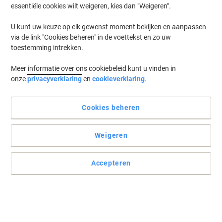
essentiële cookies wilt weigeren, kies dan "Weigeren".
U kunt uw keuze op elk gewenst moment bekijken en aanpassen
via de link "Cookies beheren" in de voettekst en zo uw
toestemming intrekken.
Meer informatie over ons cookiebeleid kunt u vinden in
onze
privacyverklaring
en
cookieverklaring
.
Cookies beheren
Weigeren
Zelfklevende en permanent hechtende etiketten
Gratis softwareoplossingen: www.herma.com/software.
Accepteren
Lees volledige beschrijving
Switch en bespaar met ons eigen merk:
Viking Multifunctionele etiketten Klevend Wit 7
x 3,7 cm 100 Vellen à 24 Etiketten