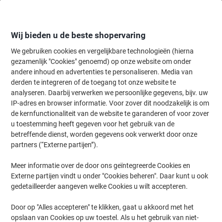
Meteen
Meteen
naar
naar
inhoud
navigatie
Wij bieden u de beste shopervaring
We gebruiken cookies en vergelijkbare technologieën (hierna
gezamenlijk "Cookies" genoemd) op onze website om onder
Home
andere inhoud en advertenties te personaliseren. Media van
Papier, Enveloppen & Verpakken
Papier & etiketten
Etiketten
A
derden te integreren of de toegang tot onze website te
HERMA Etiketten 4615 Klevend A4 Wit 7 x 3,7 cm 200
analyseren. Daarbij verwerken we persoonlijke gegevens, bijv. uw
Vellen à 24 Etiketten
IP-adres en browser informatie. Voor zover dit noodzakelijk is om
de kernfunctionaliteit van de website te garanderen of voor zover
u toestemming heeft gegeven voor het gebruik van de
Merk:
HERMA
Productnr.:
4971096
betreffende dienst, worden gegevens ook verwerkt door onze
partners (“Externe partijen”).
Meer informatie over de door ons geïntegreerde Cookies en
Duurzaam
Externe partijen vindt u onder "Cookies beheren". Daar kunt u ook
gedetailleerder aangeven welke Cookies u wilt accepteren.
Door op "Alles accepteren" te klikken, gaat u akkoord met het
opslaan van Cookies op uw toestel. Als u het gebruik van niet-