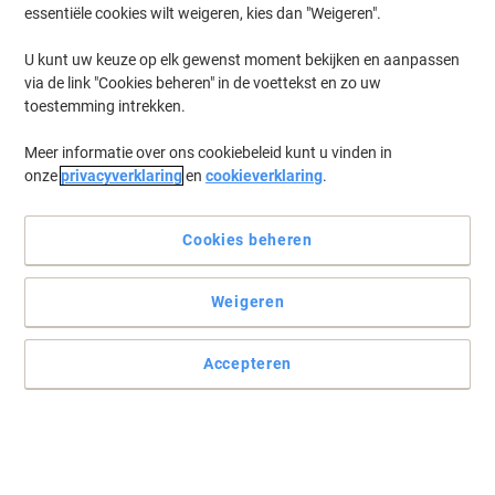
essentiële cookies wilt weigeren, kies dan "Weigeren".
U kunt uw keuze op elk gewenst moment bekijken en aanpassen
via de link "Cookies beheren" in de voettekst en zo uw
toestemming intrekken.
Meer informatie over ons cookiebeleid kunt u vinden in
onze
privacyverklaring
en
cookieverklaring
.
Cookies beheren
Weigeren
Een duidelijk signaal
Breng extra kleur aan met deze FSC® Mix Credit-gecertificeerde
Accepteren
gekleurde etiketten.
Lees volledige beschrijving
Milieu-eisen