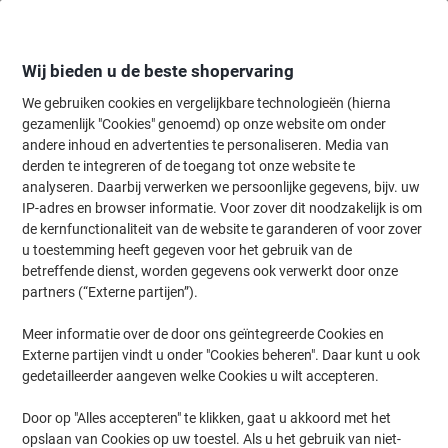
Meteen
Meteen
naar
naar
inhoud
navigatie
Wij bieden u de beste shopervaring
We gebruiken cookies en vergelijkbare technologieën (hierna
gezamenlijk "Cookies" genoemd) op onze website om onder
Home
andere inhoud en advertenties te personaliseren. Media van
Papier, Enveloppen & Verpakken
Papier & etiketten
Etiketten
A
derden te integreren of de toegang tot onze website te
HERMA Special Etiketten 5059 Klevend A4 Rood 10,5 x
analyseren. Daarbij verwerken we persoonlijke gegevens, bijv. uw
4,23 cm 20 Vellen à 14 Etiketten
IP-adres en browser informatie. Voor zover dit noodzakelijk is om
de kernfunctionaliteit van de website te garanderen of voor zover
u toestemming heeft gegeven voor het gebruik van de
Merk:
HERMA
Productnr.:
4179780
betreffende dienst, worden gegevens ook verwerkt door onze
partners (“Externe partijen”).
Meer informatie over de door ons geïntegreerde Cookies en
Duurzaam
Externe partijen vindt u onder "Cookies beheren". Daar kunt u ook
gedetailleerder aangeven welke Cookies u wilt accepteren.
Door op "Alles accepteren" te klikken, gaat u akkoord met het
opslaan van Cookies op uw toestel. Als u het gebruik van niet-