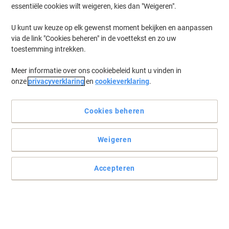
essentiële cookies wilt weigeren, kies dan "Weigeren".
U kunt uw keuze op elk gewenst moment bekijken en aanpassen
via de link "Cookies beheren" in de voettekst en zo uw
toestemming intrekken.
Meer informatie over ons cookiebeleid kunt u vinden in
onze
privacyverklaring
en
cookieverklaring
.
Cookies beheren
Klassieke houten bezemsteel
Weigeren
Universele en goedkope houten steel voor bezems, vegers,
watertrekkers, schrobbers, enz.
Accepteren
Lees volledige beschrijving
Koop Meer,
Bespaar Meer
5,59 €
Stuk
Vanaf 2 Stuks
6,76 € Incl. btw