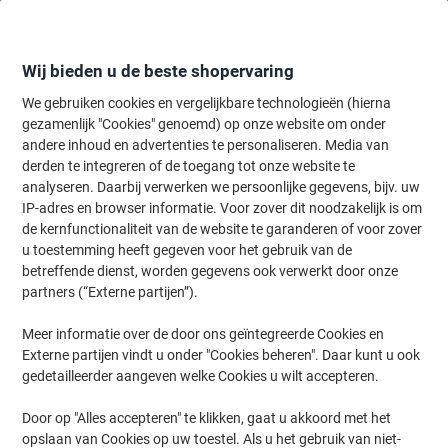
Meteen
Meteen
naar
naar
inhoud
navigatie
Wij bieden u de beste shopervaring
We gebruiken cookies en vergelijkbare technologieën (hierna
gezamenlijk "Cookies" genoemd) op onze website om onder
Home
andere inhoud en advertenties te personaliseren. Media van
Schoonmaken & Hygiëne
Schoonmaken & hygiëne
Schoonmaaka
derden te integreren of de toegang tot onze website te
Houten steel 140 cm - Ø 2,4 cm 140 cm Bruin
analyseren. Daarbij verwerken we persoonlijke gegevens, bijv. uw
IP-adres en browser informatie. Voor zover dit noodzakelijk is om
de kernfunctionaliteit van de website te garanderen of voor zover
Merk:
Merkloos
Productnr.:
90140
u toestemming heeft gegeven voor het gebruik van de
betreffende dienst, worden gegevens ook verwerkt door onze
partners (“Externe partijen”).
Meer informatie over de door ons geïntegreerde Cookies en
Externe partijen vindt u onder "Cookies beheren". Daar kunt u ook
gedetailleerder aangeven welke Cookies u wilt accepteren.
Door op "Alles accepteren" te klikken, gaat u akkoord met het
opslaan van Cookies op uw toestel. Als u het gebruik van niet-