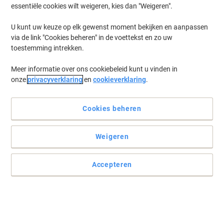
essentiële cookies wilt weigeren, kies dan "Weigeren".
U kunt uw keuze op elk gewenst moment bekijken en aanpassen
via de link "Cookies beheren" in de voettekst en zo uw
toestemming intrekken.
Meer informatie over ons cookiebeleid kunt u vinden in
onze
privacyverklaring
en
cookieverklaring
.
Cookies beheren
Opvallende resultaten en sprekende kleuren!
Weigeren
Is extra zwaar en geschikt voor duurzame lange-termijn
toepassingen
Accepteren
Lees volledige beschrijving
Slechts
89,69 €
Stuk
108,52 € Incl. btw
Momenteel op voorraad
Levertijd 2-3 werkdagen