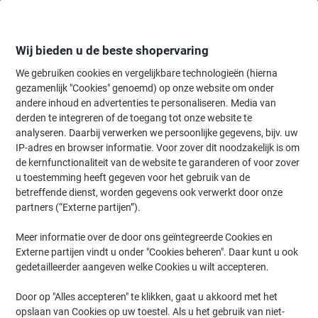
Meteen
Meteen
naar
naar
inhoud
navigatie
Wij bieden u de beste shopervaring
We gebruiken cookies en vergelijkbare technologieën (hierna
gezamenlijk "Cookies" genoemd) op onze website om onder
Home
andere inhoud en advertenties te personaliseren. Media van
Papier, Enveloppen & Verpakken
Papier & etiketten
Papier
Plot
derden te integreren of de toegang tot onze website te
HP Mat Plotterpapierrol 91,4 cm x 91,4 m 90 g/m² Wit
analyseren. Daarbij verwerken we persoonlijke gegevens, bijv. uw
IP-adres en browser informatie. Voor zover dit noodzakelijk is om
de kernfunctionaliteit van de website te garanderen of voor zover
Merk:
HP
Productnr.:
3469716
u toestemming heeft gegeven voor het gebruik van de
betreffende dienst, worden gegevens ook verwerkt door onze
partners (“Externe partijen”).
Meer informatie over de door ons geïntegreerde Cookies en
Externe partijen vindt u onder "Cookies beheren". Daar kunt u ook
gedetailleerder aangeven welke Cookies u wilt accepteren.
Door op "Alles accepteren" te klikken, gaat u akkoord met het
opslaan van Cookies op uw toestel. Als u het gebruik van niet-