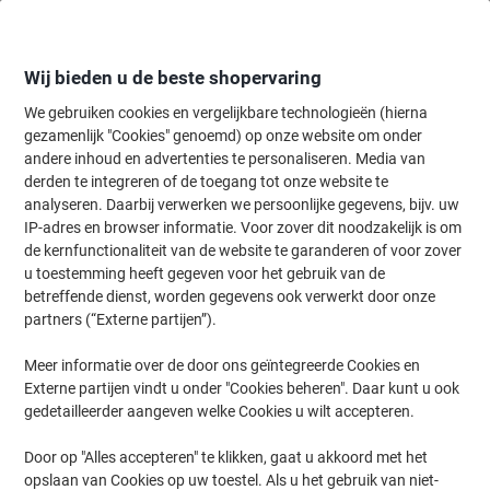
Meteen
Meteen
naar
naar
inhoud
navigatie
Wij bieden u de beste shopervaring
We gebruiken cookies en vergelijkbare technologieën (hierna
gezamenlijk "Cookies" genoemd) op onze website om onder
Home
andere inhoud en advertenties te personaliseren. Media van
Inkt en Toner Zoekmachine
derden te integreren of de toegang tot onze website te
Zoek inkt, toner en labeltape voor uw printer
analyseren. Daarbij verwerken we persoonlijke gegevens, bijv. uw
IP-adres en browser informatie. Voor zover dit noodzakelijk is om
de kernfunctionaliteit van de website te garanderen of voor zover
Kies merk, reeks en model uit de opties hieronder
u toestemming heeft gegeven voor het gebruik van de
betreffende dienst, worden gegevens ook verwerkt door onze
Canon
partners (“Externe partijen”).
Meer informatie over de door ons geïntegreerde Cookies en
LBP
Externe partijen vindt u onder "Cookies beheren". Daar kunt u ook
gedetailleerder aangeven welke Cookies u wilt accepteren.
Canon LBP-470
Door op "Alles accepteren" te klikken, gaat u akkoord met het
opslaan van Cookies op uw toestel. Als u het gebruik van niet-