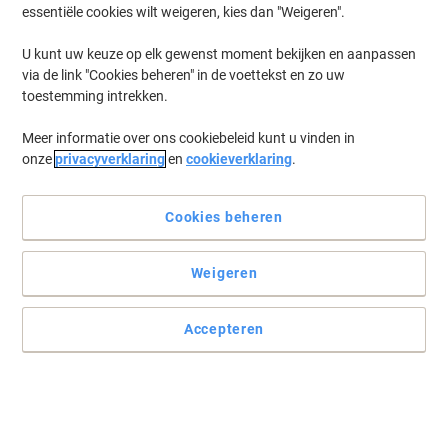
essentiële cookies wilt weigeren, kies dan "Weigeren".
Log in
om eerder opgeslagen printermodellen en/of eerder gekochte
cartridges te zien
U kunt uw keuze op elk gewenst moment bekijken en aanpassen
via de link "Cookies beheren" in de voettekst en zo uw
HP Deskjet D 1468 Printer Inkt Cartridges
(4)
toestemming intrekken.
Meer informatie over ons cookiebeleid kunt u vinden in
Filteren op
onze
privacyverklaring
en
cookieverklaring
.
Gratis
cadeau
HP 21 Origineel Inktcartridge C9351AE
Zwart
Cookies beheren
Koop Meer,
Bespaar Meer
Weigeren
24,59 €
Stuk
Vanaf 3 Stuks
29,75 € Incl. btw
Accepteren
Momenteel op voorraad
Levertijd 2-3
werkdagen
Aantal
Gratis
Eigen merk