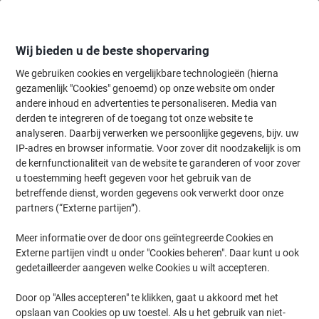
Meteen
Meteen
naar
naar
inhoud
navigatie
Wij bieden u de beste shopervaring
We gebruiken cookies en vergelijkbare technologieën (hierna
gezamenlijk "Cookies" genoemd) op onze website om onder
Home
andere inhoud en advertenties te personaliseren. Media van
Inkt en Toner Zoekmachine
derden te integreren of de toegang tot onze website te
Zoek inkt, toner en labeltape voor uw printer
analyseren. Daarbij verwerken we persoonlijke gegevens, bijv. uw
IP-adres en browser informatie. Voor zover dit noodzakelijk is om
de kernfunctionaliteit van de website te garanderen of voor zover
Kies merk, reeks en model uit de opties hieronder
u toestemming heeft gegeven voor het gebruik van de
betreffende dienst, worden gegevens ook verwerkt door onze
HP
partners (“Externe partijen”).
Meer informatie over de door ons geïntegreerde Cookies en
Deskjet D
Externe partijen vindt u onder "Cookies beheren". Daar kunt u ook
gedetailleerder aangeven welke Cookies u wilt accepteren.
HP Deskjet D 1468
Door op "Alles accepteren" te klikken, gaat u akkoord met het
opslaan van Cookies op uw toestel. Als u het gebruik van niet-