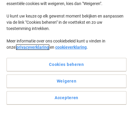
essentiële cookies wilt weigeren, kies dan "Weigeren".
Log in
om eerder opgeslagen printermodellen en/of eerder gekochte
cartridges te zien
U kunt uw keuze op elk gewenst moment bekijken en aanpassen
via de link "Cookies beheren" in de voettekst en zo uw
HP Deskjet F 4274 Printer Inkt Cartridges
(5)
toestemming intrekken.
Meer informatie over ons cookiebeleid kunt u vinden in
Filteren op
onze
privacyverklaring
en
cookieverklaring
.
Gratis
Multipack
cadeau
HP 300 originele inktcartridge CN637EE
zwart, cyaan, magenta, geel multipak 2
Cookies beheren
stuks à 4 ml
Weigeren
Koop Meer,
Bespaar Meer
54,99 €
Multipak
Vanaf 3 Multipakken
66,54 € Incl. btw
Accepteren
Momenteel op voorraad
Levertijd 1-2
werkdagen
Aantal