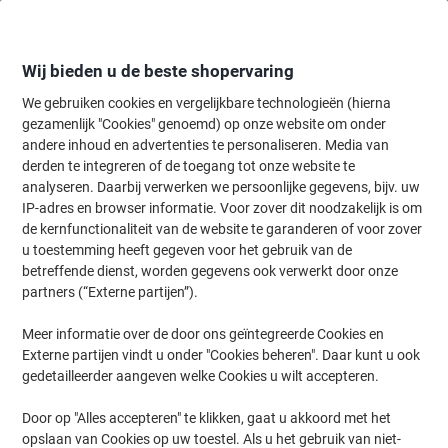
Meteen
Meteen
naar
naar
inhoud
navigatie
Wij bieden u de beste shopervaring
We gebruiken cookies en vergelijkbare technologieën (hierna
gezamenlijk "Cookies" genoemd) op onze website om onder
Home
andere inhoud en advertenties te personaliseren. Media van
Inkt en Toner Zoekmachine
derden te integreren of de toegang tot onze website te
Zoek inkt, toner en labeltape voor uw printer
analyseren. Daarbij verwerken we persoonlijke gegevens, bijv. uw
IP-adres en browser informatie. Voor zover dit noodzakelijk is om
de kernfunctionaliteit van de website te garanderen of voor zover
Kies merk, reeks en model uit de opties hieronder
u toestemming heeft gegeven voor het gebruik van de
betreffende dienst, worden gegevens ook verwerkt door onze
HP
partners (“Externe partijen”).
Meer informatie over de door ons geïntegreerde Cookies en
Deskjet F
Externe partijen vindt u onder "Cookies beheren". Daar kunt u ook
gedetailleerder aangeven welke Cookies u wilt accepteren.
HP Deskjet F 4274
Door op "Alles accepteren" te klikken, gaat u akkoord met het
opslaan van Cookies op uw toestel. Als u het gebruik van niet-