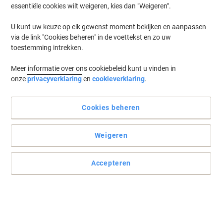
essentiële cookies wilt weigeren, kies dan "Weigeren".
Log in
om eerder opgeslagen printermodellen en/of eerder gekochte
cartridges te zien
U kunt uw keuze op elk gewenst moment bekijken en aanpassen
via de link "Cookies beheren" in de voettekst en zo uw
HP Officejet 7410 Printer Inkt Cartridges
(2)
toestemming intrekken.
Meer informatie over ons cookiebeleid kunt u vinden in
Filteren op
onze
privacyverklaring
en
cookieverklaring
.
Gratis
cadeau
HP 338 Origineel Inktcartridge C8765EE
Zwart
Cookies beheren
Koop Meer,
Bespaar Meer
Weigeren
44,39 €
Stuk
Vanaf 3 Stuks
53,71 € Incl. btw
Accepteren
Momenteel op voorraad
Levertijd 2-3
werkdagen
Aantal
Gratis
Eigen merk
Duopack