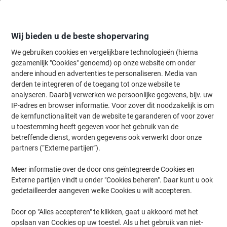
Meteen
Meteen
naar
naar
inhoud
navigatie
Wij bieden u de beste shopervaring
We gebruiken cookies en vergelijkbare technologieën (hierna
gezamenlijk "Cookies" genoemd) op onze website om onder
Home
andere inhoud en advertenties te personaliseren. Media van
Inkt en Toner Zoekmachine
derden te integreren of de toegang tot onze website te
Zoek inkt, toner en labeltape voor uw printer
analyseren. Daarbij verwerken we persoonlijke gegevens, bijv. uw
IP-adres en browser informatie. Voor zover dit noodzakelijk is om
de kernfunctionaliteit van de website te garanderen of voor zover
Kies merk, reeks en model uit de opties hieronder
u toestemming heeft gegeven voor het gebruik van de
betreffende dienst, worden gegevens ook verwerkt door onze
HP
partners (“Externe partijen”).
Meer informatie over de door ons geïntegreerde Cookies en
Officejet
Externe partijen vindt u onder "Cookies beheren". Daar kunt u ook
gedetailleerder aangeven welke Cookies u wilt accepteren.
HP Officejet 7410
Door op "Alles accepteren" te klikken, gaat u akkoord met het
opslaan van Cookies op uw toestel. Als u het gebruik van niet-