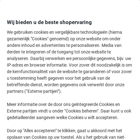
Meteen
Meteen
naar
naar
inhoud
navigatie
Wij bieden u de beste shopervaring
We gebruiken cookies en vergelijkbare technologieën (hierna
gezamenlijk "Cookies" genoemd) op onze website om onder
Home
andere inhoud en advertenties te personaliseren. Media van
Inkt en Toner Zoekmachine
derden te integreren of de toegang tot onze website te
Zoek inkt, toner en labeltape voor uw printer
analyseren. Daarbij verwerken we persoonlijke gegevens, bijv. uw
IP-adres en browser informatie. Voor zover dit noodzakelijk is om
de kernfunctionaliteit van de website te garanderen of voor zover
Kies merk, reeks en model uit de opties hieronder
u toestemming heeft gegeven voor het gebruik van de
betreffende dienst, worden gegevens ook verwerkt door onze
Lexmark
partners (“Externe partijen”).
Meer informatie over de door ons geïntegreerde Cookies en
CS
Externe partijen vindt u onder "Cookies beheren". Daar kunt u ook
gedetailleerder aangeven welke Cookies u wilt accepteren.
Lexmark CS 720 de
Door op "Alles accepteren" te klikken, gaat u akkoord met het
opslaan van Cookies op uw toestel. Als u het gebruik van niet-