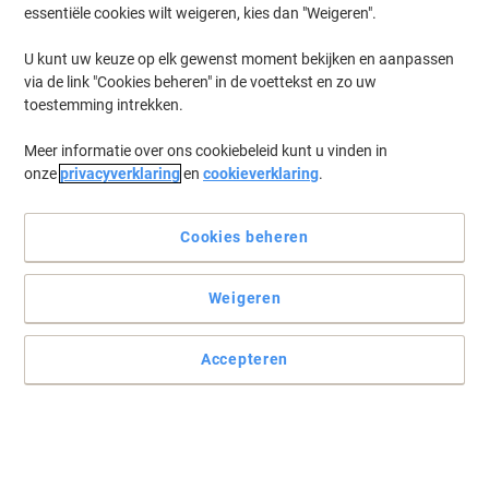
essentiële cookies wilt weigeren, kies dan "Weigeren".
Log in
om eerder opgeslagen printermodellen en/of eerder gekochte
cartridges te zien
U kunt uw keuze op elk gewenst moment bekijken en aanpassen
via de link "Cookies beheren" in de voettekst en zo uw
Lexmark CS 720 de Printer Toner Cartridges
(9)
toestemming intrekken.
Meer informatie over ons cookiebeleid kunt u vinden in
Filteren op
onze
privacyverklaring
en
cookieverklaring
.
Lexmark 74C0W00 Tonerafvaleenheid
Cookies beheren
Slechts
41,99 €
Stuk
50,81 € Incl. btw
Weigeren
Momenteel op voorraad
Levertijd 3-6
werkdagen
Verzonden door leverancier
Accepteren
Aantal
Lexmark Origineel Drum 74C0ZV0
Zwart, Cyaan, Magenta, Geel