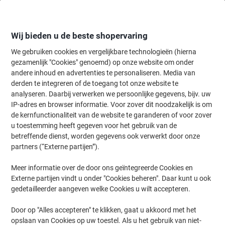
Meteen
Meteen
naar
naar
inhoud
navigatie
Wij bieden u de beste shopervaring
We gebruiken cookies en vergelijkbare technologieën (hierna
gezamenlijk "Cookies" genoemd) op onze website om onder
Home
andere inhoud en advertenties te personaliseren. Media van
Kantoorartikelen
Bureaubenodigdheden
Notitieboeken, -blokken 
derden te integreren of de toegang tot onze website te
Djois Atlanta Collegeblok A6 Gelinieerd Spiraal
analyseren. Daarbij verwerken we persoonlijke gegevens, bijv. uw
gebonden Hardcover Blauw 100 Pagina's
IP-adres en browser informatie. Voor zover dit noodzakelijk is om
de kernfunctionaliteit van de website te garanderen of voor zover
u toestemming heeft gegeven voor het gebruik van de
Merk:
Djois
Productnr.:
1743099
betreffende dienst, worden gegevens ook verwerkt door onze
partners (“Externe partijen”).
Meer informatie over de door ons geïntegreerde Cookies en
Externe partijen vindt u onder "Cookies beheren". Daar kunt u ook
gedetailleerder aangeven welke Cookies u wilt accepteren.
Door op "Alles accepteren" te klikken, gaat u akkoord met het
opslaan van Cookies op uw toestel. Als u het gebruik van niet-