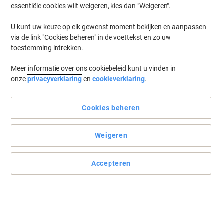
essentiële cookies wilt weigeren, kies dan "Weigeren".
U kunt uw keuze op elk gewenst moment bekijken en aanpassen
via de link "Cookies beheren" in de voettekst en zo uw
toestemming intrekken.
Meer informatie over ons cookiebeleid kunt u vinden in
onze
privacyverklaring
en
cookieverklaring
.
Cookies beheren
Weigeren
Altijd handig
Noteer uw belangrijkste herinneringen en notities in deze handige
Accepteren
collegeblokjes en u vergeet nooit meer iets. Dankzij de spiraalrug
kunt u snel en eenvoudig omslaan naar de gewenste pagina.
Lees volledige beschrijving
Koop Meer,
Bespaar Meer
5,09 €
Stuk
Vanaf 10 Stuks