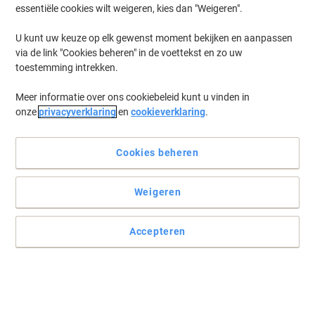
essentiële cookies wilt weigeren, kies dan "Weigeren".
U kunt uw keuze op elk gewenst moment bekijken en aanpassen
via de link "Cookies beheren" in de voettekst en zo uw
toestemming intrekken.
Meer informatie over ons cookiebeleid kunt u vinden in
onze
privacyverklaring
en
cookieverklaring
.
Cookies beheren
Weigeren
Accepteren
Ideaal voor elke sanitaire ruimte
Houd de normen voor handhygiëne hoog en zorg voor een betere
toiletruimte-ervaring met grote ineengevouwen Kleenex Mainline
papieren handdoeken met 2 lagen.