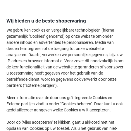
Meteen
Meteen
naar
naar
inhoud
navigatie
Wij bieden u de beste shopervaring
We gebruiken cookies en vergelijkbare technologieën (hierna
gezamenlijk "Cookies" genoemd) op onze website om onder
Home
andere inhoud en advertenties te personaliseren. Media van
Schoonmaken & Hygiëne
Schoonmaken & hygiëne
Hygiëne-artik
derden te integreren of de toegang tot onze website te
Kleenex Large Papieren handdoeken V-vouw Wit 2-
analyseren. Daarbij verwerken we persoonlijke gegevens, bijv. uw
laags 6778 15 Pakken à 124 Vellen
IP-adres en browser informatie. Voor zover dit noodzakelijk is om
de kernfunctionaliteit van de website te garanderen of voor zover
u toestemming heeft gegeven voor het gebruik van de
Merk:
Kleenex
Productnr.:
7646481
betreffende dienst, worden gegevens ook verwerkt door onze
partners (“Externe partijen”).
Meer informatie over de door ons geïntegreerde Cookies en
Duurzaam
Externe partijen vindt u onder "Cookies beheren". Daar kunt u ook
Blijvend in prijs verlaagd
gedetailleerder aangeven welke Cookies u wilt accepteren.
Door op "Alles accepteren" te klikken, gaat u akkoord met het
opslaan van Cookies op uw toestel. Als u het gebruik van niet-