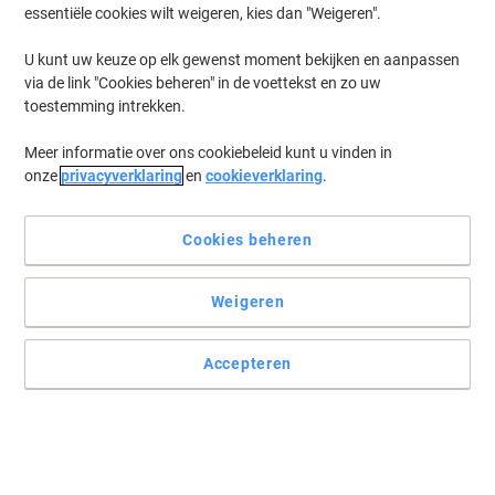
essentiële cookies wilt weigeren, kies dan "Weigeren".
U kunt uw keuze op elk gewenst moment bekijken en aanpassen
via de link "Cookies beheren" in de voettekst en zo uw
toestemming intrekken.
Meer informatie over ons cookiebeleid kunt u vinden in
onze
privacyverklaring
en
cookieverklaring
.
Cookies beheren
Weigeren
Altijd plek voor de post
Een goed georganiseerde postkamer is wel zo handig. Deze bakjes
Accepteren
zijn een ideale plek voor de dagelijkse post of allerlei andere
documenten. Eenvoudig uit te breiden in verschillende
combinaties.
Lees volledige beschrijving
Koop Meer,
Bespaar Meer
Stuk