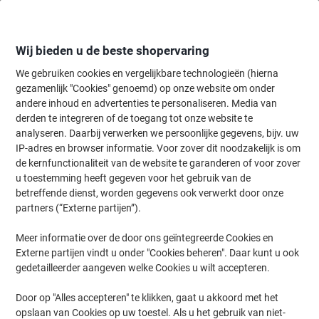
Meteen
Meteen
naar
naar
inhoud
navigatie
Wij bieden u de beste shopervaring
We gebruiken cookies en vergelijkbare technologieën (hierna
gezamenlijk "Cookies" genoemd) op onze website om onder
Home
andere inhoud en advertenties te personaliseren. Media van
Kantoorartikelen
Bureaubenodigdheden
Bureau-organisatie
B
derden te integreren of de toegang tot onze website te
Leitz Sorty Brievenbakje met sluiting Blauw A4
analyseren. Daarbij verwerken we persoonlijke gegevens, bijv. uw
Polystyreen 28,5 x 38,5 x 12,5 cm
IP-adres en browser informatie. Voor zover dit noodzakelijk is om
de kernfunctionaliteit van de website te garanderen of voor zover
u toestemming heeft gegeven voor het gebruik van de
Merk:
Leitz
Productnr.:
5231-BU
betreffende dienst, worden gegevens ook verwerkt door onze
partners (“Externe partijen”).
Meer informatie over de door ons geïntegreerde Cookies en
Externe partijen vindt u onder "Cookies beheren". Daar kunt u ook
gedetailleerder aangeven welke Cookies u wilt accepteren.
Door op "Alles accepteren" te klikken, gaat u akkoord met het
opslaan van Cookies op uw toestel. Als u het gebruik van niet-