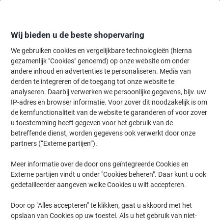
Meteen
Meteen
naar
naar
inhoud
navigatie
Wij bieden u de beste shopervaring
We gebruiken cookies en vergelijkbare technologieën (hierna
gezamenlijk "Cookies" genoemd) op onze website om onder
Home
andere inhoud en advertenties te personaliseren. Media van
Papier, Enveloppen & Verpakken
Verpakken & verzenden
Envelop
derden te integreren of de toegang tot onze website te
Mail Lite Luchtkussenenveloppen E/2 Goud Zonder
analyseren. Daarbij verwerken we persoonlijke gegevens, bijv. uw
Venster 240 (B) x 260 (H) mm Kleefstrip 10 Stuks
IP-adres en browser informatie. Voor zover dit noodzakelijk is om
de kernfunctionaliteit van de website te garanderen of voor zover
u toestemming heeft gegeven voor het gebruik van de
Merk:
Mail Lite
Productnr.:
3241863
betreffende dienst, worden gegevens ook verwerkt door onze
partners (“Externe partijen”).
Meer informatie over de door ons geïntegreerde Cookies en
Duurzaam
Externe partijen vindt u onder "Cookies beheren". Daar kunt u ook
gedetailleerder aangeven welke Cookies u wilt accepteren.
Door op "Alles accepteren" te klikken, gaat u akkoord met het
opslaan van Cookies op uw toestel. Als u het gebruik van niet-