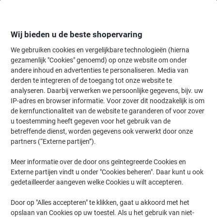
Meteen
Meteen
naar
naar
inhoud
navigatie
Wij bieden u de beste shopervaring
We gebruiken cookies en vergelijkbare technologieën (hierna
gezamenlijk "Cookies" genoemd) op onze website om onder
Home
andere inhoud en advertenties te personaliseren. Media van
Papier, Enveloppen & Verpakken
Verpakken & verzenden
Envelop
derden te integreren of de toegang tot onze website te
Mail Lite Luchtkussenenveloppen F/3 Goud Zonder
analyseren. Daarbij verwerken we persoonlijke gegevens, bijv. uw
Venster 220 (B) x 330 (H) mm Kleefstrip 50 Stuks
IP-adres en browser informatie. Voor zover dit noodzakelijk is om
de kernfunctionaliteit van de website te garanderen of voor zover
u toestemming heeft gegeven voor het gebruik van de
Merk:
Mail Lite
Productnr.:
4125300
betreffende dienst, worden gegevens ook verwerkt door onze
partners (“Externe partijen”).
Meer informatie over de door ons geïntegreerde Cookies en
Duurzaam
Externe partijen vindt u onder "Cookies beheren". Daar kunt u ook
gedetailleerder aangeven welke Cookies u wilt accepteren.
Door op "Alles accepteren" te klikken, gaat u akkoord met het
opslaan van Cookies op uw toestel. Als u het gebruik van niet-