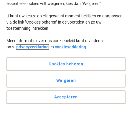
essentiële cookies wilt weigeren, kies dan "Weigeren".
U kunt uw keuze op elk gewenst moment bekijken en aanpassen
via de link "Cookies beheren" in de voettekst en zo uw
toestemming intrekken.
Meer informatie over ons cookiebeleid kunt u vinden in
onze
privacyverklaring
en
cookieverklaring
.
Cookies beheren
Weigeren
Accepteren
Ideale verzendoptie voor het verzenden van alledaagse
artikelen
Mail Lite met bubbel gevoerde enveloppen zijn praktisch,
gemakkelijk te gebruiken en licht van gewicht waardoor u op
portokosten kunt besparen. Met zelfsluitende sluiting en makkelijk