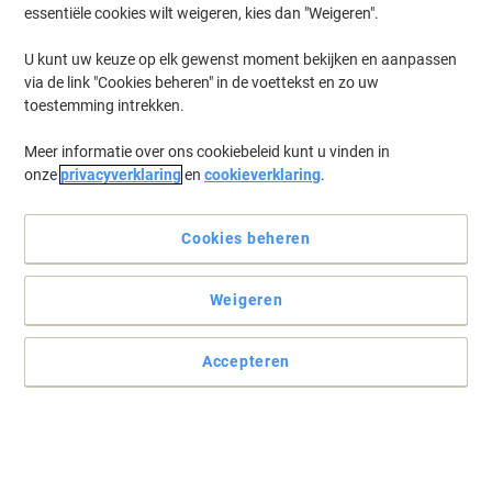
essentiële cookies wilt weigeren, kies dan "Weigeren".
U kunt uw keuze op elk gewenst moment bekijken en aanpassen
via de link "Cookies beheren" in de voettekst en zo uw
toestemming intrekken.
Meer informatie over ons cookiebeleid kunt u vinden in
onze
privacyverklaring
en
cookieverklaring
.
Cookies beheren
Weigeren
Accepteren
Verwen uw gasten, uw medewerkers en uzelf!
Genieten hoort bij het leven, ook op het werk. Een heerlijke Mars
snoepreep met caramelvulling draagt hieraan bij.
Lees volledige beschrijving
Koop Meer,
Bespaar Meer