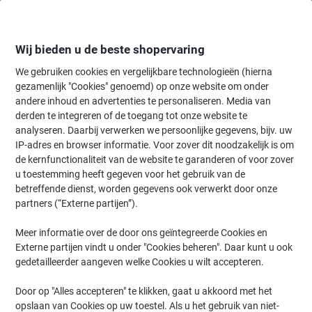
Meteen
Meteen
naar
naar
inhoud
navigatie
Wij bieden u de beste shopervaring
We gebruiken cookies en vergelijkbare technologieën (hierna
gezamenlijk "Cookies" genoemd) op onze website om onder
Home
andere inhoud en advertenties te personaliseren. Media van
Catering & Keuken
Catering & keuken
Etenswaren
Snoep & ch
derden te integreren of de toegang tot onze website te
Mars Chocoladereep 32 Stuks à 51 g
analyseren. Daarbij verwerken we persoonlijke gegevens, bijv. uw
IP-adres en browser informatie. Voor zover dit noodzakelijk is om
de kernfunctionaliteit van de website te garanderen of voor zover
Merk:
Mars
Productnr.:
1240495
u toestemming heeft gegeven voor het gebruik van de
betreffende dienst, worden gegevens ook verwerkt door onze
partners (“Externe partijen”).
Meer informatie over de door ons geïntegreerde Cookies en
Externe partijen vindt u onder "Cookies beheren". Daar kunt u ook
gedetailleerder aangeven welke Cookies u wilt accepteren.
Door op "Alles accepteren" te klikken, gaat u akkoord met het
opslaan van Cookies op uw toestel. Als u het gebruik van niet-