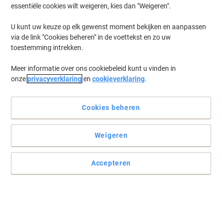
essentiële cookies wilt weigeren, kies dan "Weigeren".
U kunt uw keuze op elk gewenst moment bekijken en aanpassen
via de link "Cookies beheren" in de voettekst en zo uw
toestemming intrekken.
Meer informatie over ons cookiebeleid kunt u vinden in
onze
privacyverklaring
en
cookieverklaring
.
Cookies beheren
Weigeren
Accepteren
Novus B2 voor huishoudelijk gebruik en thuiskantoor
Voor huishoudelijk gebruik en voor thuiskantoren, met een
bovenlaadmechanisme en een nietcapaciteit van 2 vellen papier
(80 g/m²).