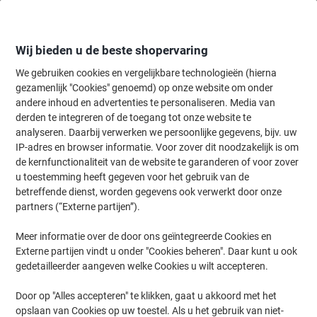
Meteen
Meteen
naar
naar
inhoud
navigatie
Wij bieden u de beste shopervaring
We gebruiken cookies en vergelijkbare technologieën (hierna
gezamenlijk "Cookies" genoemd) op onze website om onder
Home
andere inhoud en advertenties te personaliseren. Media van
Kantoorartikelen
Bureaubenodigdheden
Nieten & perforeren
derden te integreren of de toegang tot onze website te
Novus NOVUS OFFICE Nietmachine B 2 Halve strip 25
analyseren. Daarbij verwerken we persoonlijke gegevens, bijv. uw
Vellen Zwart 24/6, 26/6 Kunststof, metaal
IP-adres en browser informatie. Voor zover dit noodzakelijk is om
de kernfunctionaliteit van de website te garanderen of voor zover
u toestemming heeft gegeven voor het gebruik van de
Merk:
Novus
Productnr.:
3275073
betreffende dienst, worden gegevens ook verwerkt door onze
partners (“Externe partijen”).
Meer informatie over de door ons geïntegreerde Cookies en
Externe partijen vindt u onder "Cookies beheren". Daar kunt u ook
gedetailleerder aangeven welke Cookies u wilt accepteren.
Door op "Alles accepteren" te klikken, gaat u akkoord met het
opslaan van Cookies op uw toestel. Als u het gebruik van niet-