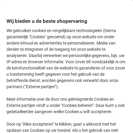
Meteen
Meteen
naar
naar
inhoud
navigatie
Wij bieden u de beste shopervaring
We gebruiken cookies en vergelijkbare technologieën (hierna
gezamenlijk "Cookies" genoemd) op onze website om onder
Home
andere inhoud en advertenties te personaliseren. Media van
Catering & Keuken
Catering & keuken
Thee
Kruidenthee & vr
derden te integreren of de toegang tot onze website te
PEEZE Kaneel Thee 20 Theezakjes
analyseren. Daarbij verwerken we persoonlijke gegevens, bijv. uw
IP-adres en browser informatie. Voor zover dit noodzakelijk is om
de kernfunctionaliteit van de website te garanderen of voor zover
Merk:
PEEZE
Productnr.:
7159880
u toestemming heeft gegeven voor het gebruik van de
betreffende dienst, worden gegevens ook verwerkt door onze
partners (“Externe partijen”).
Duurzaam
Meer informatie over de door ons geïntegreerde Cookies en
Externe partijen vindt u onder "Cookies beheren". Daar kunt u ook
gedetailleerder aangeven welke Cookies u wilt accepteren.
Door op "Alles accepteren" te klikken, gaat u akkoord met het
opslaan van Cookies op uw toestel. Als u het gebruik van niet-