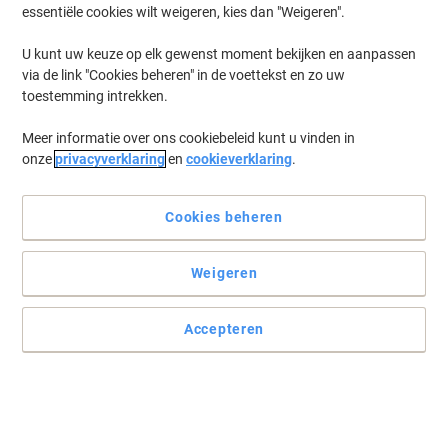
essentiële cookies wilt weigeren, kies dan "Weigeren".
U kunt uw keuze op elk gewenst moment bekijken en aanpassen
via de link "Cookies beheren" in de voettekst en zo uw
toestemming intrekken.
Meer informatie over ons cookiebeleid kunt u vinden in
onze
privacyverklaring
en
cookieverklaring
.
Cookies beheren
Leun achterover, neem een kop thee en ontspan
Weigeren
Dit Fairtrade pakket met Peeze Communitea Kandy kaneel thee
envelopjes is een verwarmende, zoete en kruidige thee, perfect
Accepteren
voor elk moment van de dag.
Lees volledige beschrijving
Koop Meer,
Bespaar Meer
4,49 €
Pak
Vanaf 6 Pakken
4,76 € Incl. btw