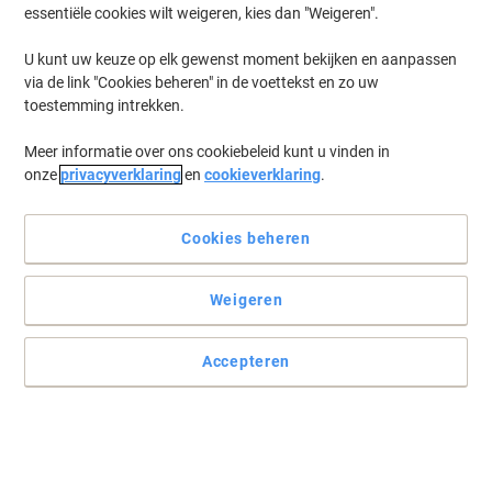
essentiële cookies wilt weigeren, kies dan "Weigeren".
U kunt uw keuze op elk gewenst moment bekijken en aanpassen
via de link "Cookies beheren" in de voettekst en zo uw
toestemming intrekken.
Meer informatie over ons cookiebeleid kunt u vinden in
onze
privacyverklaring
en
cookieverklaring
.
Cookies beheren
Koffie zoals u het graag wilt
Weigeren
Maak uw koffie zo sterk of melkachtig als uw wilt met de Peeze
melkcups. Bewust genieten.
Accepteren
Lees volledige beschrijving
Koop Meer,
Bespaar Meer
15,99 €
Pak
Vanaf 4 Pakken
16,95 € Incl. btw