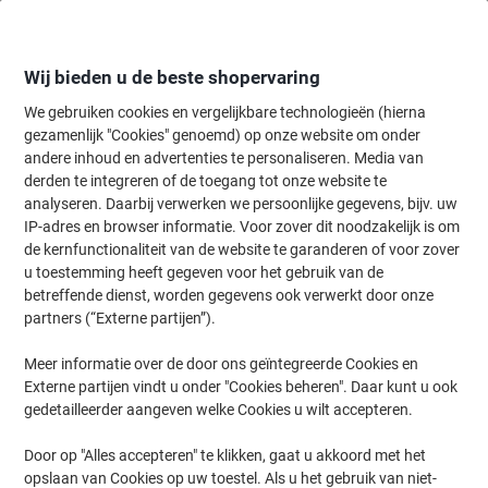
Meteen
Meteen
naar
naar
inhoud
navigatie
Wij bieden u de beste shopervaring
We gebruiken cookies en vergelijkbare technologieën (hierna
gezamenlijk "Cookies" genoemd) op onze website om onder
Home
andere inhoud en advertenties te personaliseren. Media van
Catering & Keuken
Catering & keuken
Koffie & thee toebehoren
derden te integreren of de toegang tot onze website te
PEEZE Koffiemelk-cups Cups 7,5% 200 Stuks à 7,1 ml
analyseren. Daarbij verwerken we persoonlijke gegevens, bijv. uw
IP-adres en browser informatie. Voor zover dit noodzakelijk is om
de kernfunctionaliteit van de website te garanderen of voor zover
Merk:
PEEZE
Productnr.:
5770453
u toestemming heeft gegeven voor het gebruik van de
betreffende dienst, worden gegevens ook verwerkt door onze
partners (“Externe partijen”).
Meer informatie over de door ons geïntegreerde Cookies en
Externe partijen vindt u onder "Cookies beheren". Daar kunt u ook
gedetailleerder aangeven welke Cookies u wilt accepteren.
Door op "Alles accepteren" te klikken, gaat u akkoord met het
opslaan van Cookies op uw toestel. Als u het gebruik van niet-