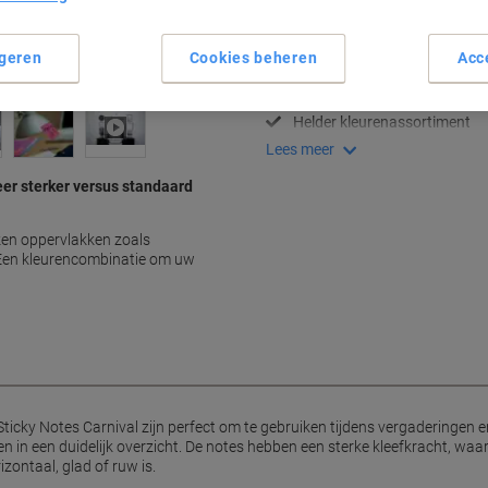
Belangrijkste specificaties
Super sterk kleefvermogen
geren
Cookies beheren
Acc
Geschikt voor alle oppervlak
Handig compact formaat
Helder kleurenassortiment
Lees meer
eer sterker versus standaard
kken oppervlakken zoals
Een kleurencombinatie om uw
Sticky Notes Carnival zijn perfect om te gebruiken tijdens vergaderingen
en in een duidelijk overzicht. De notes hebben een sterke kleefkracht, waar
izontaal, glad of ruw is.