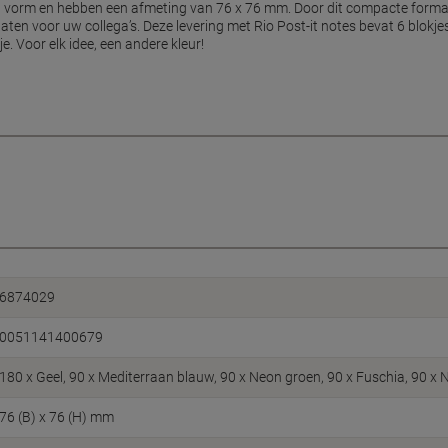
 van vorm en hebben een afmeting van 76 x 76 mm. Door dit compacte forma
laten voor uw collega’s. Deze levering met Rio Post-it notes bevat 6 blokje
e. Voor elk idee, een andere kleur!
6874029
0051141400679
180 x Geel, 90 x Mediterraan blauw, 90 x Neon groen, 90 x Fuschia, 90 x 
76 (B) x 76 (H) mm