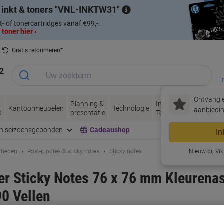
 inkt & toners
VNL-INKTW31
t- of tonercartridges vanaf €99,-.
 toner hier ›
Gratis retourneren*
2
I
Ontvang e
d
Planning &
Inkt &
Papier, Envel
Kantoormeubelen
Technologie
aanbiedin
d
presentatie
Toner
& Verpakken
en seizoensgebonden
Cadeaushop
In
dheden
Post-it notes & sticky notes
Sticky notes
Nieuw bij Vik
per Sticky Notes 76 x 76 mm Kleurena
90 Vellen
rk:
Post-it
Productnr.:
6874029