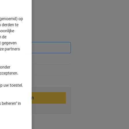
" genoemd) op
 derden te
oonlijke
m de
Korting
ft gegeven
ze partners
 onder
%
accepteren.
1-2 werkdagen
p uw toestel.
In winkelwagen
 beheren" in
ngswijzen