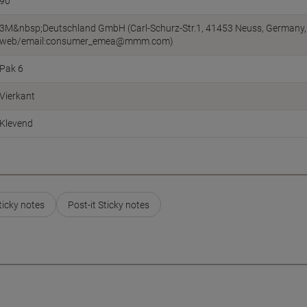
90
3M&nbsp;Deutschland GmbH (Carl-Schurz-Str.1, 41453 Neuss, Germany,
web/email:consumer_emea@mmm.com)
Pak 6
Vierkant
Klevend
ticky notes
Post-it Sticky notes