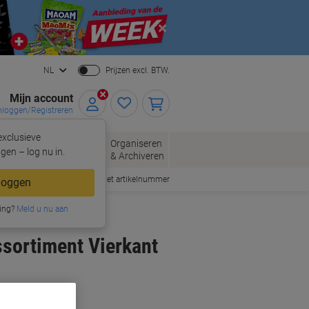
Close
NL
Prijzen excl. BTW.
Mijn account
nloggen/Registreren
xclusieve
oppen
Organiseren
Kantoorartikelen
gen – log nu in.
& Archiveren
Snel bestellen met artikelnummer
loggen
ing?
Meld u nu aan
ssortiment Vierkant