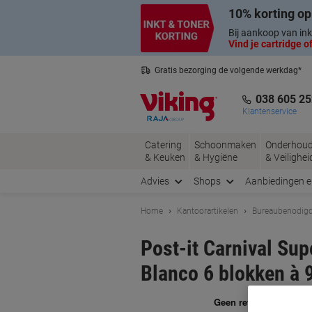
Meteen
Meteen
10% korting op
naar
naar
inhoud
navigatie
Bij aankoop van ink
Vind je cartridge of
Gratis bezorging de volgende werkdag*
Belgische klantenservice
038 605 25
Klantenservice
Catering
Schoonmaken
Onderhou
& Keuken
& Hygiëne
& Veilighei
Advies
Shops
Aanbiedingen 
Home
Kantoorartikelen
Bureaubenodig
Post-it Carnival Su
Blanco 6 blokken à 
Me