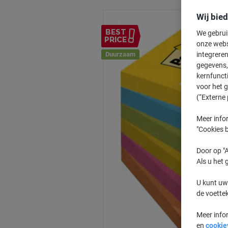
Wij bie
BEST
We gebrui
PRICE
onze webs
Duurzaam
integreren
gegevens, 
kernfunct
voor het 
(“Externe 
Meer infor
"Cookies b
Door op "A
Als u het 
U kunt uw
de voette
Meer info
en
cookie