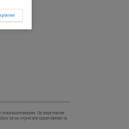
epteren
ken
 en brainstormsessies. Op deze manier
door ze op vrijwel alle oppervlakken te