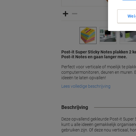
Wei
Post-it Super Sticky Notes plakken 2 k
Post-it Notes en gaan langer mee.
Perfect voor verticale of moeilijk te pla
computermonitoren, deuren en muren. 
ideeën te laten opvallen!
Lees volledige beschrijving
Beschrijving
Deze opvallend gekleurde Post-it Super 
kunt u alle ideeën gemakkelijk organiser
gebruiken zijn. Of deze nou verticaal, hor