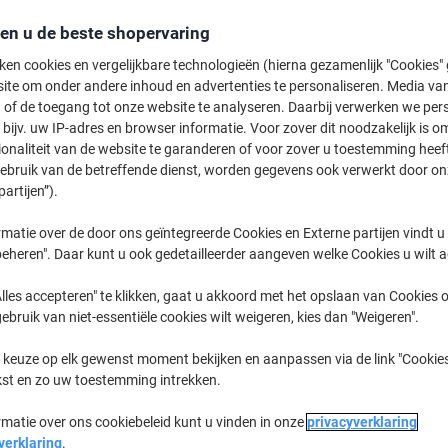
Koop Meer,
Bespaar Meer
den u de beste shopervaring
9,99 €
Pak
Vanaf 6 Pakken
ken cookies en vergelijkbare technologieën (hierna gezamenlijk "Cookies
12,09 € Incl. btw
ite om onder andere inhoud en advertenties te personaliseren. Media van
 of de toegang tot onze website te analyseren. Daarbij verwerken we pers
bijv. uw IP-adres en browser informatie. Voor zover dit noodzakelijk is o
Aantal
Excl. btw
ionaliteit van de website te garanderen of voor zover u toestemming hee
Pakken
1-2
11,49 €
gebruik van de betreffende dienst, worden gegevens ook verwerkt door on
partijen”).
Pakken
3-5
10,79 €
-6%
matie over de door ons geïntegreerde Cookies en Externe partijen vindt u
Pakken
6+
9,99 €
-13
eheren". Daar kunt u ook gedetailleerder aangeven welke Cookies u wilt 
Momenteel op voorraad
Levertijd 
lles accepteren" te klikken, gaat u akkoord met het opslaan van Cookies o
gebruik van niet-essentiële cookies wilt weigeren, kies dan "Weigeren".
Aantal
 keuze op elk gewenst moment bekijken en aanpassen via de link "Cookies
Aan een lijst toevoegen
kst en zo uw toestemming intrekken.
rmatie over ons cookiebeleid kunt u vinden in onze
privacyverklaring
Leveringsinformatie
Betali
verklaring
.