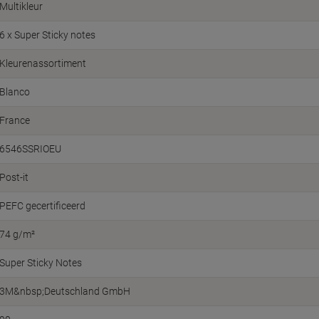
Multikleur
6 x Super Sticky notes
Kleurenassortiment
Blanco
France
6546SSRIOEU
Post-it
PEFC gecertificeerd
74 g/m²
Super Sticky Notes
3M&nbsp;Deutschland GmbH