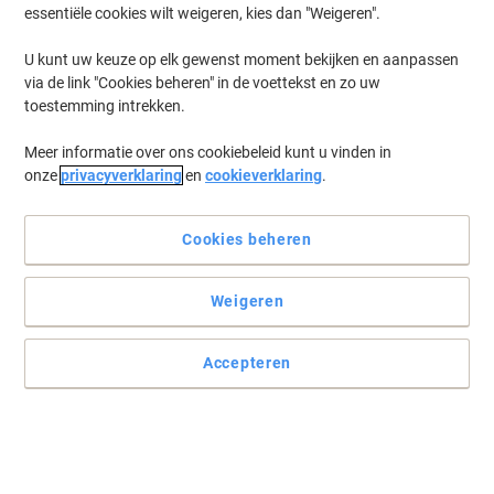
essentiële cookies wilt weigeren, kies dan "Weigeren".
U kunt uw keuze op elk gewenst moment bekijken en aanpassen
via de link "Cookies beheren" in de voettekst en zo uw
toestemming intrekken.
Meer informatie over ons cookiebeleid kunt u vinden in
onze
privacyverklaring
en
cookieverklaring
.
Cookies beheren
Verantwoord zoet
Weigeren
Individuele portie witte suiker voor een lekker kopje thee of koffie.
Gemakkelijk te doseren en met Fairtrade label.
Accepteren
Lees volledige beschrijving
Koop Meer,
Bespaar Meer
17,59 €
Pak
Vanaf 4 Pakken
18,65 € Incl. btw