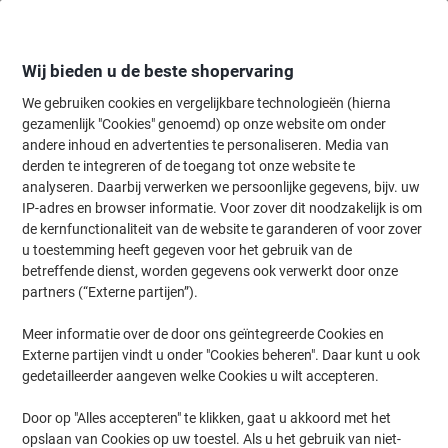
Meteen
Meteen
naar
naar
inhoud
navigatie
Wij bieden u de beste shopervaring
We gebruiken cookies en vergelijkbare technologieën (hierna
gezamenlijk "Cookies" genoemd) op onze website om onder
Home
andere inhoud en advertenties te personaliseren. Media van
Catering & Keuken
Catering & keuken
Koffie & thee toebehoren
derden te integreren of de toegang tot onze website te
Puro Suikersticks 500 Stuks à 5 g
analyseren. Daarbij verwerken we persoonlijke gegevens, bijv. uw
IP-adres en browser informatie. Voor zover dit noodzakelijk is om
de kernfunctionaliteit van de website te garanderen of voor zover
Merk:
Puro
Productnr.:
7011750
u toestemming heeft gegeven voor het gebruik van de
betreffende dienst, worden gegevens ook verwerkt door onze
partners (“Externe partijen”).
Duurzaam
Meer informatie over de door ons geïntegreerde Cookies en
Externe partijen vindt u onder "Cookies beheren". Daar kunt u ook
gedetailleerder aangeven welke Cookies u wilt accepteren.
Door op "Alles accepteren" te klikken, gaat u akkoord met het
opslaan van Cookies op uw toestel. Als u het gebruik van niet-