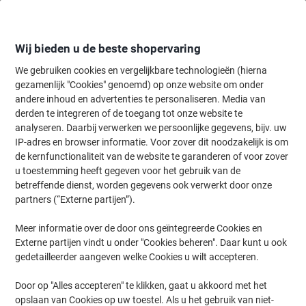
Meteen
Meteen
naar
naar
inhoud
navigatie
Wij bieden u de beste shopervaring
We gebruiken cookies en vergelijkbare technologieën (hierna
gezamenlijk "Cookies" genoemd) op onze website om onder
Home
andere inhoud en advertenties te personaliseren. Media van
Organiseren & Archiveren
Mappen & ordners
Ordners & ringband
derden te integreren of de toegang tot onze website te
Rapesco 25 mm Ringband PP (Polypropeen) A4 2
analyseren. Daarbij verwerken we persoonlijke gegevens, bijv. uw
Ringen Kleurenassortiment 10 Stuks
IP-adres en browser informatie. Voor zover dit noodzakelijk is om
de kernfunctionaliteit van de website te garanderen of voor zover
u toestemming heeft gegeven voor het gebruik van de
Merk:
Rapesco
Productnr.:
1149440
betreffende dienst, worden gegevens ook verwerkt door onze
partners (“Externe partijen”).
Meer informatie over de door ons geïntegreerde Cookies en
Externe partijen vindt u onder "Cookies beheren". Daar kunt u ook
gedetailleerder aangeven welke Cookies u wilt accepteren.
Door op "Alles accepteren" te klikken, gaat u akkoord met het
opslaan van Cookies op uw toestel. Als u het gebruik van niet-