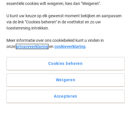
essentiële cookies wilt weigeren, kies dan "Weigeren".
U kunt uw keuze op elk gewenst moment bekijken en aanpassen
via de link "Cookies beheren" in de voettekst en zo uw
toestemming intrekken.
Meer informatie over ons cookiebeleid kunt u vinden in
onze
privacyverklaring
en
cookieverklaring
.
Cookies beheren
Weigeren
Rapesco ringbanden: uitstekend voor het meenemen van
dossiers onderweg
Accepteren
Organiseer eenvoudig uw A4-documenten met Rapesco's ringband
met twee ringen, met een duurzaam ontwerp en helder
polypropeen met structuur. Perfect voor een efficiënt kantoor.
Lees volledige beschrijving
Koop Meer,
Bespaar Meer
Pak