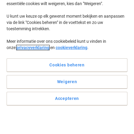
essentiële cookies wilt weigeren, kies dan "Weigeren".
U kunt uw keuze op elk gewenst moment bekijken en aanpassen
via de link "Cookies beheren" in de voettekst en zo uw
toestemming intrekken.
Meer informatie over ons cookiebeleid kunt u vinden in
onze
privacyverklaring
en
cookieverklaring
.
Cookies beheren
Weigeren
Alleen nog wachten op de waterkoker
Heet water erbij en uw heerlijke soepje is klaar voor een momentje
Accepteren
genot.
Lees volledige beschrijving
Koop Meer,
Bespaar Meer
18,59 €
Pak
Vanaf 5 Pakken
19,71 € Incl. btw