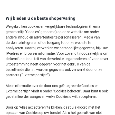
Meteen
Meteen
naar
naar
inhoud
navigatie
Wij bieden u de beste shopervaring
We gebruiken cookies en vergelijkbare technologieën (hierna
gezamenlijk "Cookies" genoemd) op onze website om onder
Home
andere inhoud en advertenties te personaliseren. Media van
Catering & Keuken
Catering & keuken
Etenswaren
Noedels & 
derden te integreren of de toegang tot onze website te
Royco Instantsoep Champignons Crunchy 20 Stuks à 30
analyseren. Daarbij verwerken we persoonlijke gegevens, bijv. uw
g
IP-adres en browser informatie. Voor zover dit noodzakelijk is om
de kernfunctionaliteit van de website te garanderen of voor zover
u toestemming heeft gegeven voor het gebruik van de
Merk:
Royco
Productnr.:
S18355
betreffende dienst, worden gegevens ook verwerkt door onze
partners (“Externe partijen”).
Meer informatie over de door ons geïntegreerde Cookies en
BEST
PRICE
Externe partijen vindt u onder "Cookies beheren". Daar kunt u ook
gedetailleerder aangeven welke Cookies u wilt accepteren.
Door op "Alles accepteren" te klikken, gaat u akkoord met het
opslaan van Cookies op uw toestel. Als u het gebruik van niet-