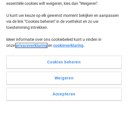
essentiële cookies wilt weigeren, kies dan "Weigeren".
U kunt uw keuze op elk gewenst moment bekijken en aanpassen
via de link "Cookies beheren" in de voettekst en zo uw
toestemming intrekken.
Meer informatie over ons cookiebeleid kunt u vinden in
onze
privacyverklaring
en
cookieverklaring
.
Cookies beheren
Weigeren
Accepteren
Laat een blijvende indruk achter
Een fijne markerkeerstift die bijzonder goed schrijft en makkelijk is
in gebruik.
Lees volledige beschrijving