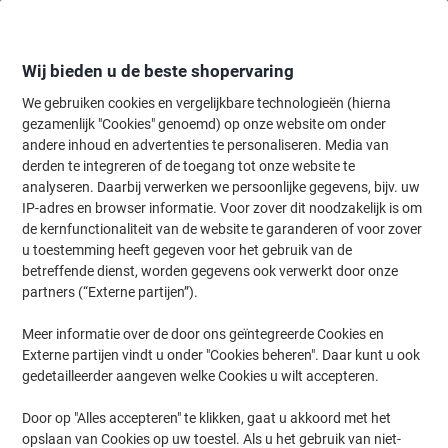
Meteen
Meteen
naar
naar
inhoud
navigatie
Wij bieden u de beste shopervaring
We gebruiken cookies en vergelijkbare technologieën (hierna
gezamenlijk "Cookies" genoemd) op onze website om onder
Home
andere inhoud en advertenties te personaliseren. Media van
Kantoorartikelen
Schrijven & tekenen
Markers
Permanent mar
derden te integreren of de toegang tot onze website te
Sharpie Twin Tip Permanentmarker Fijn Ronde punt 0,5
analyseren. Daarbij verwerken we persoonlijke gegevens, bijv. uw
- 0,9 mm Zwart 12 Stuks
IP-adres en browser informatie. Voor zover dit noodzakelijk is om
de kernfunctionaliteit van de website te garanderen of voor zover
u toestemming heeft gegeven voor het gebruik van de
Merk:
Sharpie
Productnr.:
1027428
betreffende dienst, worden gegevens ook verwerkt door onze
partners (“Externe partijen”).
Meer informatie over de door ons geïntegreerde Cookies en
Externe partijen vindt u onder "Cookies beheren". Daar kunt u ook
gedetailleerder aangeven welke Cookies u wilt accepteren.
Door op "Alles accepteren" te klikken, gaat u akkoord met het
opslaan van Cookies op uw toestel. Als u het gebruik van niet-