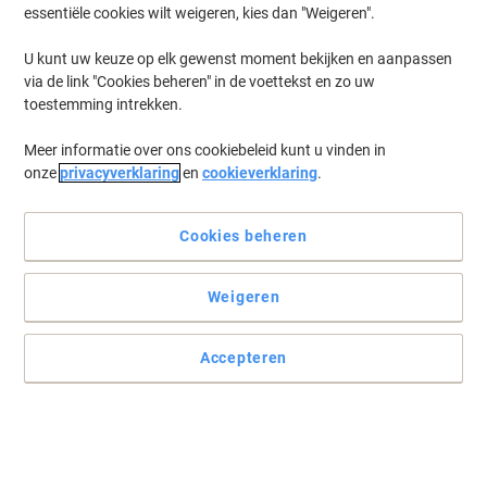
essentiële cookies wilt weigeren, kies dan "Weigeren".
U kunt uw keuze op elk gewenst moment bekijken en aanpassen
via de link "Cookies beheren" in de voettekst en zo uw
toestemming intrekken.
Meer informatie over ons cookiebeleid kunt u vinden in
onze
privacyverklaring
en
cookieverklaring
.
Cookies beheren
Weigeren
Exclusieve afdrukken voor uitstekende indrukken
Verras uw relaties met allesbehalve standaard correspondentie.
Accepteren
De verfijnde look van marmer zorgt dat uw correspondentie op
een uiterst positieve manier opvalt.
Lees volledige beschrijving
Milieu-eisen