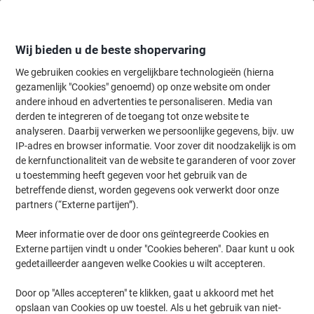
Meteen
Meteen
naar
naar
inhoud
navigatie
Wij bieden u de beste shopervaring
We gebruiken cookies en vergelijkbare technologieën (hierna
gezamenlijk "Cookies" genoemd) op onze website om onder
Home
andere inhoud en advertenties te personaliseren. Media van
Papier, Enveloppen & Verpakken
Papier & etiketten
Papier
Spec
derden te integreren of de toegang tot onze website te
Sigel DP397 Design papier A4 Mat 200 g/m² 21 x 29,7
analyseren. Daarbij verwerken we persoonlijke gegevens, bijv. uw
cm Marmer beige 50 Vellen
IP-adres en browser informatie. Voor zover dit noodzakelijk is om
de kernfunctionaliteit van de website te garanderen of voor zover
u toestemming heeft gegeven voor het gebruik van de
Merk:
Sigel
Productnr.:
DP397
betreffende dienst, worden gegevens ook verwerkt door onze
partners (“Externe partijen”).
Meer informatie over de door ons geïntegreerde Cookies en
Duurzaam
Externe partijen vindt u onder "Cookies beheren". Daar kunt u ook
gedetailleerder aangeven welke Cookies u wilt accepteren.
Door op "Alles accepteren" te klikken, gaat u akkoord met het
opslaan van Cookies op uw toestel. Als u het gebruik van niet-