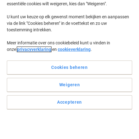
essentiële cookies wilt weigeren, kies dan "Weigeren".
U kunt uw keuze op elk gewenst moment bekijken en aanpassen
via de link "Cookies beheren" in de voettekst en zo uw
toestemming intrekken.
Meer informatie over ons cookiebeleid kunt u vinden in
onze
privacyverklaring
en
cookieverklaring
.
Cookies beheren
Weigeren
Accepteren
Effectief en ideaal voor dagelijks gebruik
Deze veelzijdige allrounder heeft een hoge mate van witheid en is
perfect voor dagelijks gebruik in kantoren. Het heeft een lange
levensduur en is dermatologisch en toxicologisch veilig.