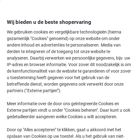
Meteen
Meteen
naar
naar
inhoud
navigatie
Wij bieden u de beste shopervaring
We gebruiken cookies en vergelijkbare technologieën (hierna
gezamenlijk "Cookies" genoemd) op onze website om onder
Home
andere inhoud en advertenties te personaliseren. Media van
Papier, Enveloppen & Verpakken
Papier & etiketten
Papier
Prin
derden te integreren of de toegang tot onze website te
Steinbeis Trend No.2 A3 Kopieerpapier 100% Recycled
analyseren. Daarbij verwerken we persoonlijke gegevens, bijv. uw
80 g/m² Glad Wit 85 CIE 500 Vellen
IP-adres en browser informatie. Voor zover dit noodzakelijk is om
de kernfunctionaliteit van de website te garanderen of voor zover
u toestemming heeft gegeven voor het gebruik van de
Merk:
Steinbeis
Productnr.:
8064340
betreffende dienst, worden gegevens ook verwerkt door onze
partners (“Externe partijen”).
Meer informatie over de door ons geïntegreerde Cookies en
Formaat: A3
Externe partijen vindt u onder "Cookies beheren". Daar kunt u ook
Duurzaam
gedetailleerder aangeven welke Cookies u wilt accepteren.
Door op "Alles accepteren" te klikken, gaat u akkoord met het
opslaan van Cookies op uw toestel. Als u het gebruik van niet-