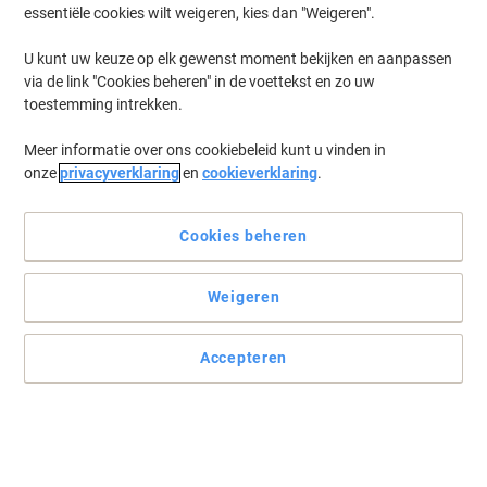
essentiële cookies wilt weigeren, kies dan "Weigeren".
U kunt uw keuze op elk gewenst moment bekijken en aanpassen
via de link "Cookies beheren" in de voettekst en zo uw
toestemming intrekken.
Meer informatie over ons cookiebeleid kunt u vinden in
onze
privacyverklaring
en
cookieverklaring
.
Cookies beheren
Het beste van de vaatwasspecialist
Weigeren
Geniet van alles wat u nodig heeft voor een schitterende vaat én
vaatwasser met Sun Professional vaatwaszout.
Accepteren
Lees volledige beschrijving
Koop Meer,
Bespaar Meer
3,29 €
Stuk
Vanaf 5 Stuks
3,98 € Incl. btw