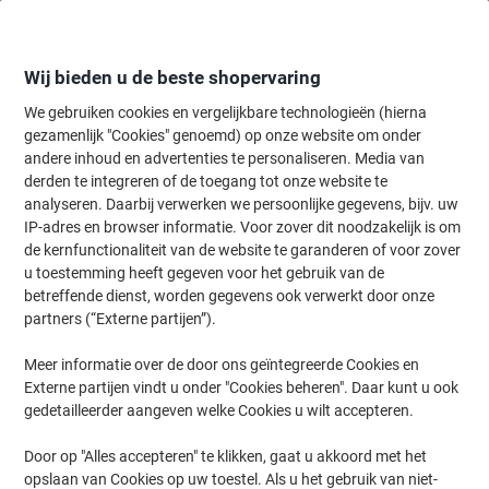
Meteen
Meteen
naar
naar
inhoud
navigatie
Wij bieden u de beste shopervaring
We gebruiken cookies en vergelijkbare technologieën (hierna
gezamenlijk "Cookies" genoemd) op onze website om onder
Home
andere inhoud en advertenties te personaliseren. Media van
Schoonmaken & Hygiëne
Schoonmaken & hygiëne
Schoonmaak
derden te integreren of de toegang tot onze website te
Sun Vaatwaszout Professional 2 kg
analyseren. Daarbij verwerken we persoonlijke gegevens, bijv. uw
IP-adres en browser informatie. Voor zover dit noodzakelijk is om
de kernfunctionaliteit van de website te garanderen of voor zover
Merk:
Sun
Productnr.:
7236432
u toestemming heeft gegeven voor het gebruik van de
betreffende dienst, worden gegevens ook verwerkt door onze
partners (“Externe partijen”).
Blijvend in prijs verlaagd
Meer informatie over de door ons geïntegreerde Cookies en
Externe partijen vindt u onder "Cookies beheren". Daar kunt u ook
gedetailleerder aangeven welke Cookies u wilt accepteren.
Door op "Alles accepteren" te klikken, gaat u akkoord met het
opslaan van Cookies op uw toestel. Als u het gebruik van niet-