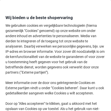
Meteen
Meteen
naar
naar
inhoud
navigatie
Wij bieden u de beste shopervaring
We gebruiken cookies en vergelijkbare technologieën (hierna
gezamenlijk "Cookies" genoemd) op onze website om onder
Home
andere inhoud en advertenties te personaliseren. Media van
Onderhoud & Veiligheid
Werkplaats
Kitten, kleefstoffen & access
derden te integreren of de toegang tot onze website te
tesa Textieltape extra Power Perfect 57230 Wit 19 mm
analyseren. Daarbij verwerken we persoonlijke gegevens, bijv. uw
(B) x 50 m (L) Celwolweefsel
IP-adres en browser informatie. Voor zover dit noodzakelijk is om
de kernfunctionaliteit van de website te garanderen of voor zover
u toestemming heeft gegeven voor het gebruik van de
Merk:
tesa
Productnr.:
4806522
betreffende dienst, worden gegevens ook verwerkt door onze
partners (“Externe partijen”).
Meer informatie over de door ons geïntegreerde Cookies en
Externe partijen vindt u onder "Cookies beheren". Daar kunt u ook
gedetailleerder aangeven welke Cookies u wilt accepteren.
Door op "Alles accepteren" te klikken, gaat u akkoord met het
opslaan van Cookies op uw toestel. Als u het gebruik van niet-