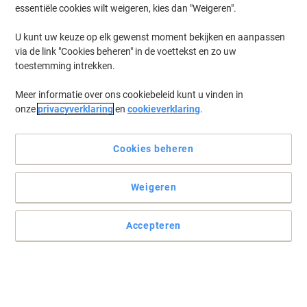
essentiële cookies wilt weigeren, kies dan "Weigeren".
U kunt uw keuze op elk gewenst moment bekijken en aanpassen
via de link "Cookies beheren" in de voettekst en zo uw
toestemming intrekken.
Meer informatie over ons cookiebeleid kunt u vinden in
onze
privacyverklaring
en
cookieverklaring
.
Cookies beheren
Weigeren
Handige tape voor reparaties
Deze tesa textieltape is ideaal voor het repareren van de
Accepteren
achterkant van een boek, scheurtjes of gaatjes in plastic.
Lees volledige beschrijving
Slechts
45,69 €
Stuk
55,28 € Incl. btw