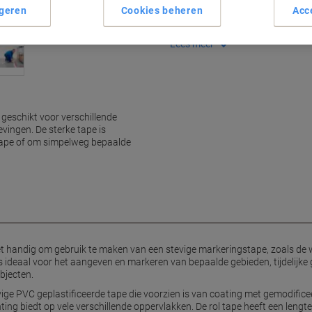
geren
Cookies beheren
Acc
Ideaal voor tijdelijke markeri
Makkelijk met de hand af te 
Lees meer
 geschikt voor verschillende
vingen. De sterke tape is
tape of om simpelweg bepaalde
et handig om gebruik te maken van een stevige markeringstape, zoals de 
s ideaal voor het aangeven en markeren van bepaalde gebieden, tijdelijke
bjecten.
ige PVC geplastificeerde tape die voorzien is van coating met gemodifice
ing biedt op vele verschillende oppervlakken. De rol tape heeft een lengt