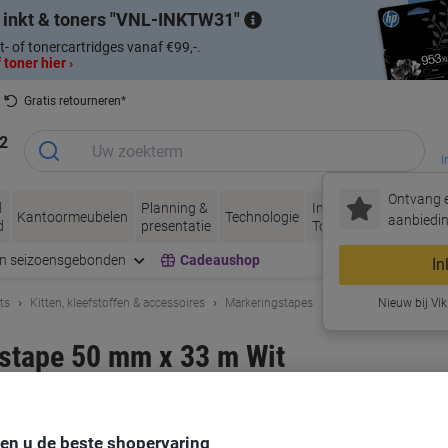
 inkt & toners
VNL-INKTW31
t- of tonercartridges vanaf €99,-.
 toner hier ›
Gratis retourneren*
2
I
Ontvang e
d
Planning &
Inkt &
Papier, Envel
Kantoormeubelen
Technologie
aanbiedin
d
presentatie
Toner
& Verpakken
en seizoensgebonden
Cadeaushop
In
ts
Kitten, kleefstoffen & accessoires
Markeringstapes
Nieuw bij Vik
gstape 50 mm x 33 m Wit
rk:
tesa
Productnr.:
1003852
Koop Meer,
Bespaar Meer
den u de beste shopervaring