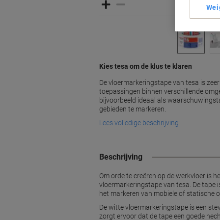
Wei
Kies tesa om de klus te klaren
De vloermarkeringstape van tesa is zeer
toepassingen binnen verschillende omge
bijvoorbeeld ideaal als waarschuwings
gebieden te markeren.
Lees volledige beschrijving
Beschrijving
Om orde te creëren op de werkvloer is h
vloermarkeringstape van tesa. De tape i
het markeren van mobiele of statische o
De witte vloermarkeringstape is een stev
zorgt ervoor dat de tape een goede hecht