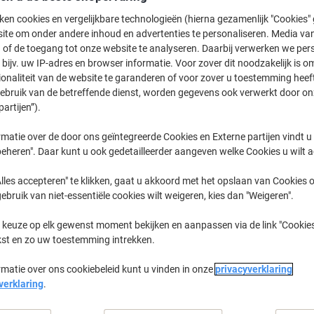
14,89 €
Stuk
Vanaf 6 Stuks
ken cookies en vergelijkbare technologieën (hierna gezamenlijk "Cookies
18,02 € Incl. btw
ite om onder andere inhoud en advertenties te personaliseren. Media van
 of de toegang tot onze website te analyseren. Daarbij verwerken we pers
bijv. uw IP-adres en browser informatie. Voor zover dit noodzakelijk is o
Aantal
Excl. btw
ionaliteit van de website te garanderen of voor zover u toestemming hee
Stuks
1-5
15,89 €
gebruik van de betreffende dienst, worden gegevens ook verwerkt door on
partijen”).
Stuks
6+
14,89 €
-6%
matie over de door ons geïntegreerde Cookies en Externe partijen vindt u
Momenteel op voorraad
Levertijd 
eheren". Daar kunt u ook gedetailleerder aangeven welke Cookies u wilt 
Aantal
lles accepteren" te klikken, gaat u akkoord met het opslaan van Cookies o
gebruik van niet-essentiële cookies wilt weigeren, kies dan "Weigeren".
Aan een lijst toevoegen
 keuze op elk gewenst moment bekijken en aanpassen via de link "Cookies
kst en zo uw toestemming intrekken.
Leveringsinformatie
Betali
rmatie over ons cookiebeleid kunt u vinden in onze
privacyverklaring
Belangrijkste specificaties
verklaring
.
Sterke PVC-geplastificeerde 
Goede hechting op diverse o