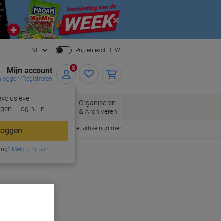
Close
NL
Prijzen excl. BTW.
Mijn account
nloggen/Registreren
xclusieve
oppen
Organiseren
Kantoorartikelen
gen – log nu in.
& Archiveren
Snel bestellen met artikelnummer
loggen
ing?
Meld u nu aan