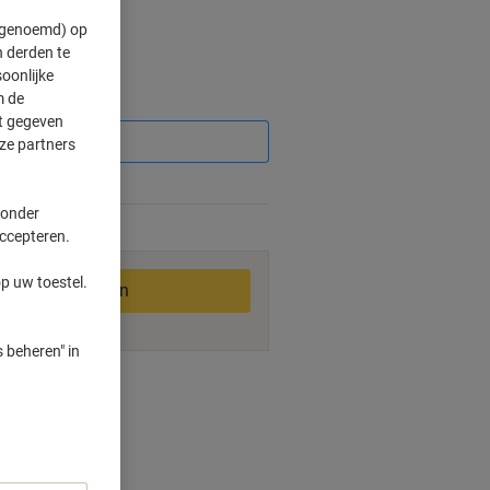
" genoemd) op
 derden te
oonlijke
m de
Korting
ft gegeven
ze partners
 onder
2-3 werkdagen
accepteren.
p uw toestel.
In winkelwagen
 beheren" in
ngswijzen
tape
ppervlakken