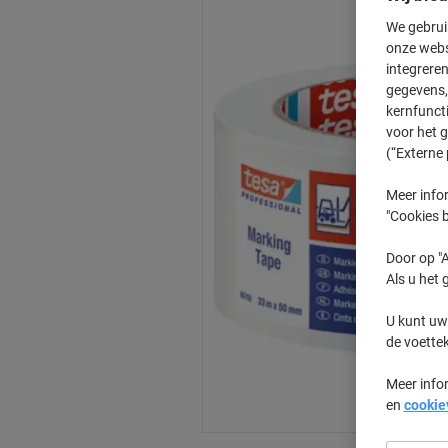
We gebrui
onze webs
integreren
gegevens, 
kernfunct
voor het 
(“Externe 
Meer infor
"Cookies b
Door op "A
Als u het 
U kunt uw
de voette
Meer info
en
cookie