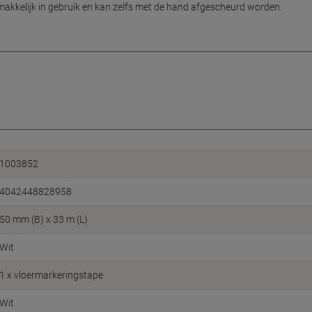
akkelijk in gebruik en kan zelfs met de hand afgescheurd worden.
1003852
4042448828958
50 mm (B) x 33 m (L)
Wit
1 x vloermarkeringstape
Wit