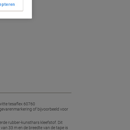
epteren
ngen
scheuren
witte tesaflex 60760
 gevarenmarkering of bijvoorbeeld voor
erde rubber-kunsthars kleefstof. Dit
e van 33 m en de breedte van de tape is