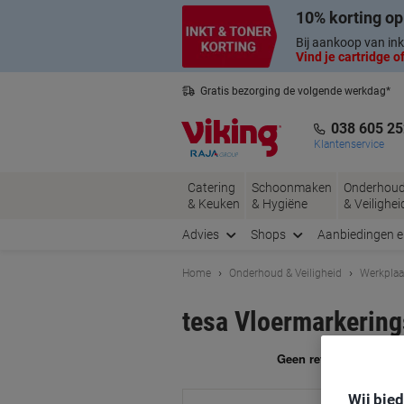
Meteen
Meteen
10% korting op
naar
naar
inhoud
navigatie
Bij aankoop van ink
Vind je cartridge of
Gratis bezorging de volgende werkdag*
Belgische klantenservice
038 605 25
Klantenservice
Catering
Schoonmaken
Onderhou
& Keuken
& Hygiëne
& Veilighei
Advies
Shops
Aanbiedingen 
Home
Onderhoud & Veiligheid
Werkplaa
tesa Vloermarkerin
Me
Wij bie