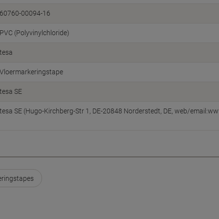
60760-00094-16
PVC (Polyvinylchloride)
tesa
Vloermarkeringstape
tesa SE
tesa SE (Hugo-Kirchberg-Str 1, DE-20848 Norderstedt, DE, web/email:w
eringstapes