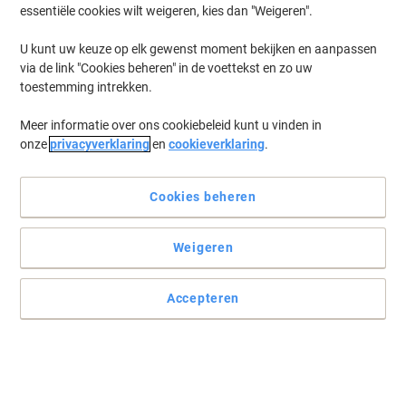
essentiële cookies wilt weigeren, kies dan "Weigeren".
U kunt uw keuze op elk gewenst moment bekijken en aanpassen
via de link "Cookies beheren" in de voettekst en zo uw
toestemming intrekken.
Meer informatie over ons cookiebeleid kunt u vinden in
onze
privacyverklaring
en
cookieverklaring
.
Cookies beheren
Weigeren
Accepteren
Aan beide zijden bedrukt
Met een breedte van 8 cm kan dit rood-witte lint van Tesa niet over
het hoofd gezien worden. De afzetlint is niet klevend, slijtvast en
tot 3 maanden UV-bestendig.
Lees volledige beschrijving