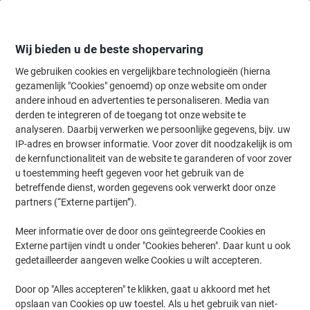
Meteen
Meteen
naar
naar
inhoud
navigatie
Wij bieden u de beste shopervaring
We gebruiken cookies en vergelijkbare technologieën (hierna
gezamenlijk "Cookies" genoemd) op onze website om onder
Home
andere inhoud en advertenties te personaliseren. Media van
Onderhoud & Veiligheid
Werkplaats
Kitten, kleefstoffen & access
derden te integreren of de toegang tot onze website te
tesa tesapack Signal Afzetlint 8 x 100 m (L)
analyseren. Daarbij verwerken we persoonlijke gegevens, bijv. uw
IP-adres en browser informatie. Voor zover dit noodzakelijk is om
de kernfunctionaliteit van de website te garanderen of voor zover
Merk:
tesa
Productnr.:
4901157
u toestemming heeft gegeven voor het gebruik van de
betreffende dienst, worden gegevens ook verwerkt door onze
partners (“Externe partijen”).
Meer informatie over de door ons geïntegreerde Cookies en
Externe partijen vindt u onder "Cookies beheren". Daar kunt u ook
gedetailleerder aangeven welke Cookies u wilt accepteren.
Door op "Alles accepteren" te klikken, gaat u akkoord met het
opslaan van Cookies op uw toestel. Als u het gebruik van niet-