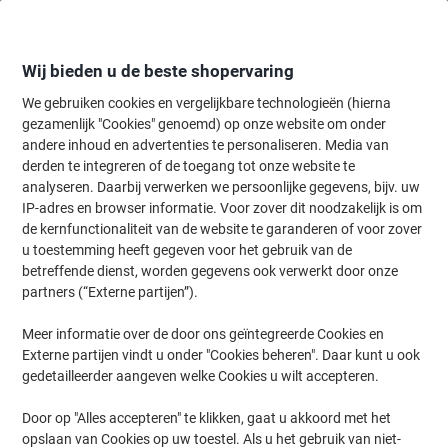
Meteen
Meteen
naar
naar
inhoud
navigatie
Wij bieden u de beste shopervaring
We gebruiken cookies en vergelijkbare technologieën (hierna
gezamenlijk "Cookies" genoemd) op onze website om onder
Home
andere inhoud en advertenties te personaliseren. Media van
Papier, Enveloppen & Verpakken
Verpakken & verzenden
Transpo
derden te integreren of de toegang tot onze website te
tesa Verpakkingstape Laag Geluidsniveau tesapack
analyseren. Daarbij verwerken we persoonlijke gegevens, bijv. uw
Transparant 50 mm (B) x 66 m (L) PVC
IP-adres en browser informatie. Voor zover dit noodzakelijk is om
(Polyvinylchloride) 4120 6 Rollen
de kernfunctionaliteit van de website te garanderen of voor zover
u toestemming heeft gegeven voor het gebruik van de
betreffende dienst, worden gegevens ook verwerkt door onze
Merk:
tesa
Productnr.:
1539268
partners (“Externe partijen”).
Meer informatie over de door ons geïntegreerde Cookies en
Externe partijen vindt u onder "Cookies beheren". Daar kunt u ook
gedetailleerder aangeven welke Cookies u wilt accepteren.
Door op "Alles accepteren" te klikken, gaat u akkoord met het
opslaan van Cookies op uw toestel. Als u het gebruik van niet-