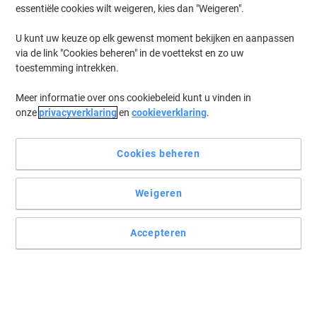
essentiële cookies wilt weigeren, kies dan "Weigeren".
U kunt uw keuze op elk gewenst moment bekijken en aanpassen
via de link "Cookies beheren" in de voettekst en zo uw
toestemming intrekken.
Meer informatie over ons cookiebeleid kunt u vinden in
onze
privacyverklaring
en
cookieverklaring
.
Cookies beheren
Weigeren
Accepteren
Sterke tape voor het dichtplakken van al uw dozen
Vertrouw op Tesa transparante Universal verpakkingstape als het
gaat om het veilig verpakken van al uw spullen.