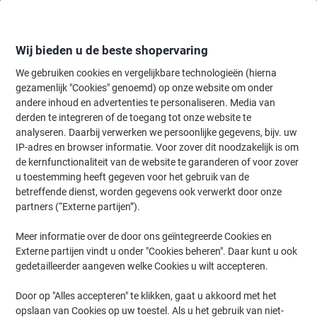
Meteen
Meteen
naar
naar
inhoud
navigatie
Wij bieden u de beste shopervaring
We gebruiken cookies en vergelijkbare technologieën (hierna
gezamenlijk "Cookies" genoemd) op onze website om onder
Home
andere inhoud en advertenties te personaliseren. Media van
Schoonmaken & Hygiëne
Schoonmaken & hygiëne
Hygiëne-artik
derden te integreren of de toegang tot onze website te
Tork Xpress H2 Handdoekdispenser Kunststof
analyseren. Daarbij verwerken we persoonlijke gegevens, bijv. uw
Afsluitbaar Manueel Zwart
IP-adres en browser informatie. Voor zover dit noodzakelijk is om
de kernfunctionaliteit van de website te garanderen of voor zover
u toestemming heeft gegeven voor het gebruik van de
Merk:
Tork
Productnr.:
6816249
betreffende dienst, worden gegevens ook verwerkt door onze
partners (“Externe partijen”).
Meer informatie over de door ons geïntegreerde Cookies en
Externe partijen vindt u onder "Cookies beheren". Daar kunt u ook
gedetailleerder aangeven welke Cookies u wilt accepteren.
Door op "Alles accepteren" te klikken, gaat u akkoord met het
opslaan van Cookies op uw toestel. Als u het gebruik van niet-