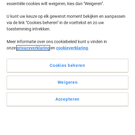
essentiële cookies wilt weigeren, kies dan "Weigeren".
U kunt uw keuze op elk gewenst moment bekijken en aanpassen
via de link "Cookies beheren" in de voettekst en zo uw
toestemming intrekken.
Meer informatie over ons cookiebeleid kunt u vinden in
onze
privacyverklaring
en
cookieverklaring
.
Cookies beheren
Weigeren
Accepteren
Houd uw handen schoon en droog
Elegante papieren handdoekdispenser met functioneel en modern
Elevation-design - geschikt voor H2 multifold papieren doekjes van
Tork